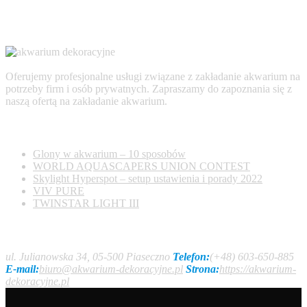
Oferujemy profesjonalne usługi związane z zakładanie akwarium na
potrzeby firm i osób prywatnych. Zapraszamy do zapoznania się z
naszą ofertą na zakładanie akwarium.
AKTUALNOŚCI
Glony w akwarium – 10 sposobów
WORLD AQUASCAPERS UNION CONTEST
Skylight Hyperspot – setup ustawienia i porady 2022
VIV PURE
TWINSTAR LIGHT III
Kontakt
ul. Julianowska 34, 05-500 Piaseczno
Telefon:
(+48) 603-650-885
E-mail:
biuro@akwarium-dekoracyjne.pl
Strona:
https://akwarium-
dekoracyjne.pl