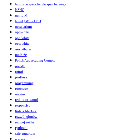
Nordic scapers hardscape challenge
NSHC
nuniq M
NuniQ Wide LED
oceanarium
optiwhite
opti white
optowhite
oświetlenie
podłoże
Polish Aquascaping Contest
prefiltr
printf
proflora
progamming
proscape
reaktor
red moor wood
responsive
Rotala Maflora
rozwój glonów
rozwój roślin
ryuboku
safe aquarium
scapers