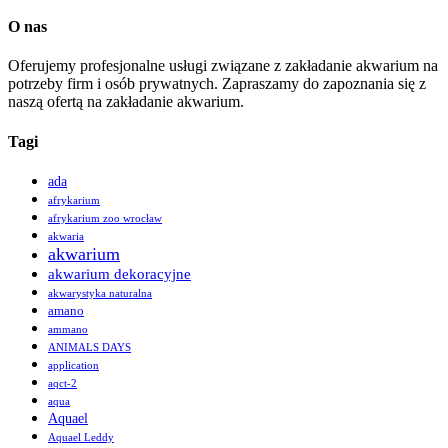
O nas
Oferujemy profesjonalne usługi związane z zakładanie akwarium na
potrzeby firm i osób prywatnych. Zapraszamy do zapoznania się z
naszą ofertą na zakładanie akwarium.
Tagi
ada
afrykarium
afrykarium zoo wrocław
akwaria
akwarium
akwarium dekoracyjne
akwarystyka naturalna
amano
ammano
ANIMALS DAYS
application
aqct-2
aqua
Aquael
Aquael Leddy