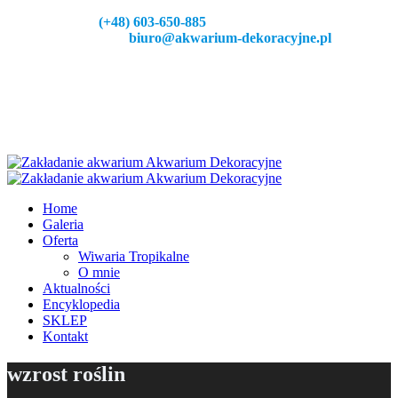
Zadzeoń:
(+48) 603-650-885
Napisz do nas:
biuro@akwarium-dekoracyjne.pl
Home
Galeria
Oferta
Wiwaria Tropikalne
O mnie
Aktualności
Encyklopedia
SKLEP
Kontakt
wzrost roślin