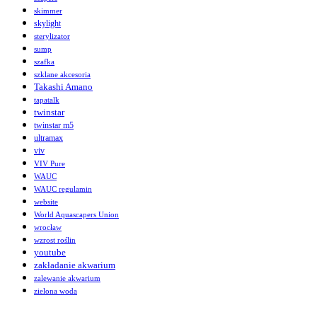
skimmer
skylight
sterylizator
sump
szafka
szklane akcesoria
Takashi Amano
tapatalk
twinstar
twinstar m5
ultramax
viv
VIV Pure
WAUC
WAUC regulamin
website
World Aquascapers Union
wrocław
wzrost roślin
youtube
zakładanie akwarium
zalewanie akwarium
zielona woda