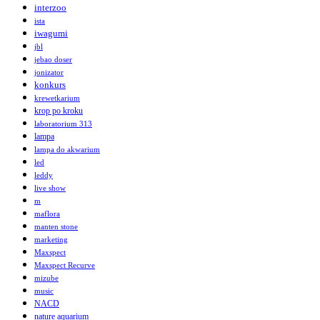
interzoo
ista
iwagumi
jbl
jebao doser
jonizator
konkurs
krewetkarium
krop po kroku
laboratorium 313
lampa
lampa do akwarium
led
leddy
live show
m
maflora
manten stone
marketing
Maxspect
Maxspect Recurve
mizube
music
NACD
nature aquarium