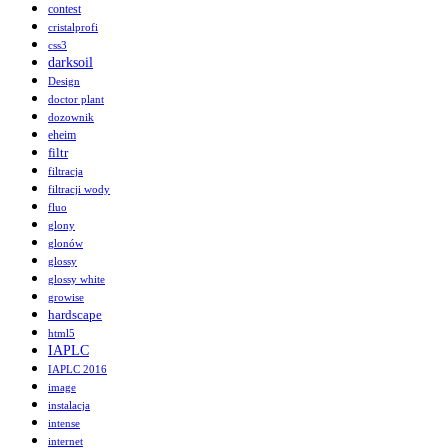
contest
cristalprofi
css3
darksoil
Design
doctor plant
dozownik
eheim
filtr
filtracja
filtracji wody
fluo
glony
glonów
glossy
glossy white
growise
hardscape
html5
IAPLC
IAPLC 2016
image
instalacja
intense
internet