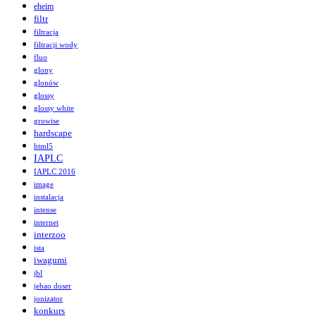
eheim
filtr
filtracja
filtracji wody
fluo
glony
glonów
glossy
glossy white
growise
hardscape
html5
IAPLC
IAPLC 2016
image
instalacja
intense
internet
interzoo
ista
iwagumi
jbl
jebao doser
jonizator
konkurs