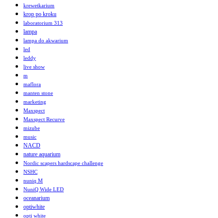
krewetkarium
krop po kroku
laboratorium 313
lampa
lampa do akwarium
led
leddy
live show
m
maflora
manten stone
marketing
Maxspect
Maxspect Recurve
mizube
music
NACD
nature aquarium
Nordic scapers hardscape challenge
NSHC
nuniq M
NuniQ Wide LED
oceanarium
optiwhite
opti white