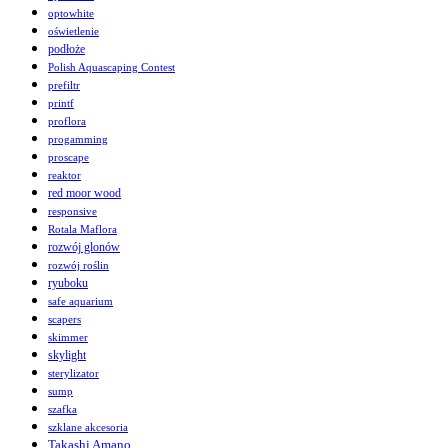
optowhite
oświetlenie
podłoże
Polish Aquascaping Contest
prefiltr
printf
proflora
progamming
proscape
reaktor
red moor wood
responsive
Rotala Maflora
rozwój glonów
rozwój roślin
ryuboku
safe aquarium
scapers
skimmer
skylight
sterylizator
sump
szafka
szklane akcesoria
Takashi Amano