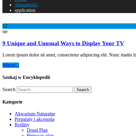
Aktualności
application
12
sie
9 Unique and Unusual Ways to Display Your TV
Lorem ipsum dolor sit amet, consectetur adipiscing elit. Nunc mattis li
Więcej...
Szukaj w Encyklopedii
Search
Search
Kategorie
Akwarium Naturalne
Preparaty i akcesoria
Rośliny
Drugi Plan
Pierwszy plan