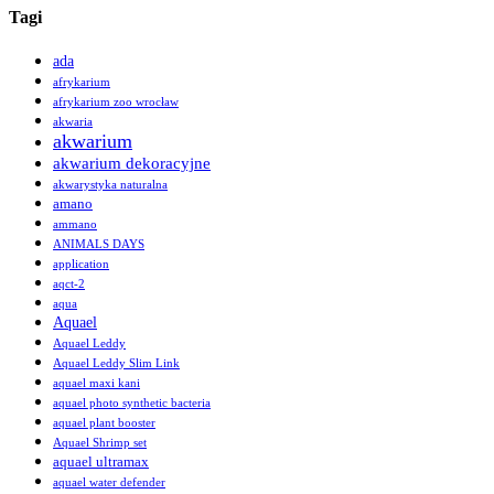
Tagi
ada
afrykarium
afrykarium zoo wrocław
akwaria
akwarium
akwarium dekoracyjne
akwarystyka naturalna
amano
ammano
ANIMALS DAYS
application
aqct-2
aqua
Aquael
Aquael Leddy
Aquael Leddy Slim Link
aquael maxi kani
aquael photo synthetic bacteria
aquael plant booster
Aquael Shrimp set
aquael ultramax
aquael water defender