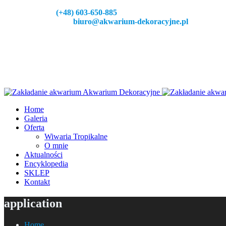
Zadzeoń:
(+48) 603-650-885
Napisz do nas:
biuro@akwarium-dekoracyjne.pl
Home
Galeria
Oferta
Wiwaria Tropikalne
O mnie
Aktualności
Encyklopedia
SKLEP
Kontakt
application
Home