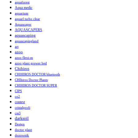
aquaforest
Aqua medic
aquarium
aquarl turbo clear
Aquascaper
AQUASCAPERS
aquascaping
aquascapingland
art
azoo
azoo flexi-m
azoo plant grower bed
Chihiros
CHIHIROS DOCTOR bluetooth
CHIhiros Doctor Plants
CHIHIROS DOCTOR SUPER
CIPS
co2
contest
cristalprofi
css3
darksoil
Design
doctor plant
dozownik