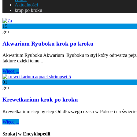
Aktualności
krop po kroku
15
gru
Akwarium Ryuboku krok po kroku
Akwarium Ryuboku Akwarium Ryuboku to styl który odtwarza pejzaż 
fakturę dzięki temu...
Więcej...
01
gru
Krewetkarium krok po kroku
Krewetkarium step by step Od dłuższego czasu w Polsce i na świecie
Więcej...
Szukaj w Encyklopedii