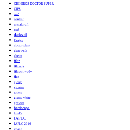
CHIHIROS DOCTOR SUPER
CIPS
co2
contest
cristalprofi
css3
darksoil
Design
doctor plant
dozownik
eheim
filtr
filtracja
filtracji wody
fluo
glony
glonów
glossy
glossy white
growise
hardscape
html5
IAPLC
IAPLC 2016
image