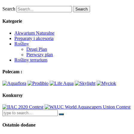
Search
Search
Kategorie
Akwarium Naturalne
Preparaty i akcesoria
Rośliny
Drugi Plan
Pierwszy plan
Rośliny terrarium
Polecam :
Konkursy
Ostatnio dodane