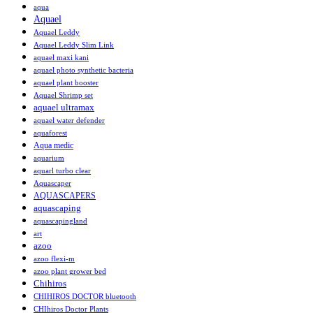
aqua
Aquael
Aquael Leddy
Aquael Leddy Slim Link
aquael maxi kani
aquael photo synthetic bacteria
aquael plant booster
Aquael Shrimp set
aquael ultramax
aquael water defender
aquaforest
Aqua medic
aquarium
aquarl turbo clear
Aquascaper
AQUASCAPERS
aquascaping
aquascapingland
art
azoo
azoo flexi-m
azoo plant grower bed
Chihiros
CHIHIROS DOCTOR bluetooth
CHIhiros Doctor Plants