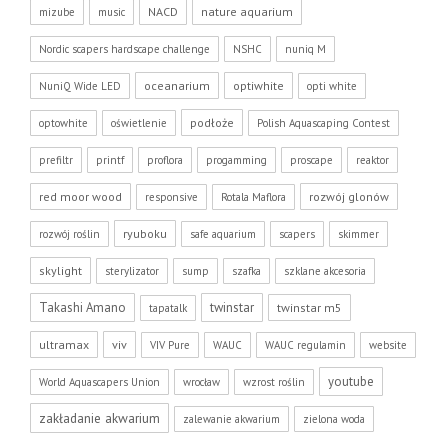
NACD
nature aquarium
mizube
music
Nordic scapers hardscape challenge
NSHC
nuniq M
oceanarium
optiwhite
NuniQ Wide LED
opti white
podłoże
optowhite
oświetlenie
Polish Aquascaping Contest
prefiltr
printf
proflora
progamming
proscape
reaktor
red moor wood
rozwój glonów
responsive
Rotala Maflora
ryuboku
rozwój roślin
safe aquarium
scapers
skimmer
skylight
sterylizator
sump
szafka
szklane akcesoria
Takashi Amano
twinstar
twinstar m5
tapatalk
ultramax
viv
VIV Pure
WAUC
WAUC regulamin
website
youtube
World Aquascapers Union
wrocław
wzrost roślin
zakładanie akwarium
zalewanie akwarium
zielona woda