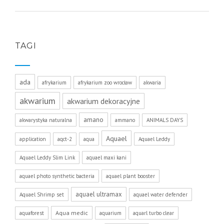
TAGI
ada
afrykarium
afrykarium zoo wrocław
akwaria
akwarium
akwarium dekoracyjne
amano
akwarystyka naturalna
ammano
ANIMALS DAYS
Aquael
application
aqct-2
aqua
Aquael Leddy
Aquael Leddy Slim Link
aquael maxi kani
aquael photo synthetic bacteria
aquael plant booster
aquael ultramax
Aquael Shrimp set
aquael water defender
Aqua medic
aquaforest
aquarium
aquarl turbo clear