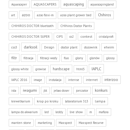
aquascaping
AQUASCAPERS
Aquascaper
aquascapingland
azoo
Chihiros
art
azoo flexi-m
azoo plant grower bed
CHIHIROS DOCTOR bluetooth
CHIhiros Doctor Plants
contest
CHIHIROS DOCTOR SUPER
CIPS
co2
cristalprofi
darksoil
eheim
css3
Design
doctor plant
dozownik
filtr
filtracja
filtracji wody
fluo
glony
glonów
glossy
IAPLC
hardscape
glossy white
growise
html5
interzoo
IAPLC 2016
image
instalacja
intense
internet
iwagumi
konkurs
ista
jbl
jebao doser
jonizator
krop po kroku
lampa
krewetkarium
laboratorium 313
lampa do akwarium
led
leddy
live show
m
maflora
manten stone
marketing
Maxspect
Maxspect Recurve