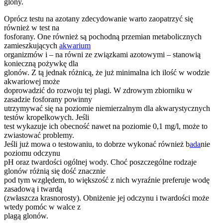
glony.
Oprócz testu na azotany zdecydowanie warto zaopatrzyć się
również w test na
fosforany. One również są pochodną przemian metabolicznych
zamieszkujących
akwarium
organizmów i – na równi ze związkami azotowymi – stanowią
konieczną pożywkę dla
glonów. Z tą jednak różnicą, że już minimalna ich ilość w wodzie
akwariowej może
doprowadzić do rozwoju tej plagi. W zdrowym zbiorniku w
zasadzie fosforany powinny
utrzymywać się na poziomie niemierzalnym dla akwarystycznych
testów kropelkowych. Jeśli
test wykazuje ich obecność nawet na poziomie 0,1 mg/l, może to
zwiastować problemy.
Jeśli już mowa o testowaniu, to dobrze wykonać również b
ada
nie
poziomu odczynu
pH oraz twardości ogólnej wody. Choć poszczególne rodzaje
glonów różnią się dość znacznie
pod tym względem, to większość z nich wyraźnie preferuje wodę
zasadową i twardą
(zwłaszcza krasnorosty). Obniżenie jej odczynu i twardości może
wtedy pomóc w walce z
plagą glonów.