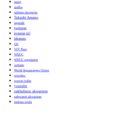
sump
szafka
szklane akcesoria
Takashi Amano
tapatalk
twinstar
twinstar m5
ultramax
viv
VIV Pure
WAUC
WAUC regulamin
website
World Aquascapers Union
wrocław
wzrost roślin
youtube
zakładanie akwarium
zalewanie akwarium
zielona woda