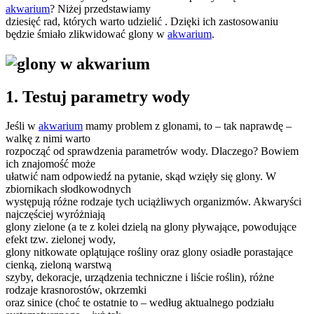
akwarium
? Niżej przedstawiamy
dziesięć rad, których warto udzielić . Dzięki ich zastosowaniu
będzie śmiało zlikwidować glony w
akwarium
.
1. Testuj parametry wody
Jeśli w
akwarium
mamy problem z glonami, to – tak naprawdę –
walkę z nimi warto
rozpocząć od sprawdzenia parametrów wody. Dlaczego? Bowiem
ich znajomość może
ułatwić nam odpowiedź na pytanie, skąd wzięły się glony. W
zbiornikach słodkowodnych
występują różne rodzaje tych uciążliwych organizmów. Akwaryści
najczęściej wyróżniają
glony zielone (a te z kolei dzielą na glony pływające, powodujące
efekt tzw. zielonej wody,
glony nitkowate oplątujące rośliny oraz glony osiadłe porastające
cienką, zieloną warstwą
szyby, dekoracje, urządzenia techniczne i liście roślin), różne
rodzaje krasnorostów, okrzemki
oraz sinice (choć te ostatnie to – według aktualnego podziału