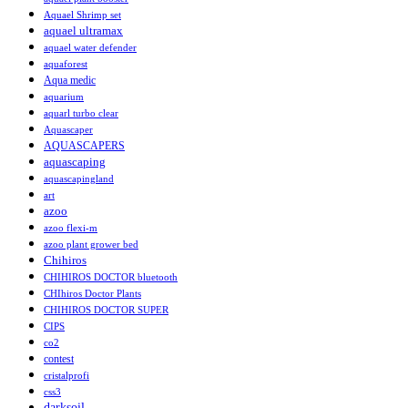
Aquael Shrimp set
aquael ultramax
aquael water defender
aquaforest
Aqua medic
aquarium
aquarl turbo clear
Aquascaper
AQUASCAPERS
aquascaping
aquascapingland
art
azoo
azoo flexi-m
azoo plant grower bed
Chihiros
CHIHIROS DOCTOR bluetooth
CHIhiros Doctor Plants
CHIHIROS DOCTOR SUPER
CIPS
co2
contest
cristalprofi
css3
darksoil