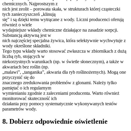
chemicznych. Najprostszym z
nich jest zeolit – porowata skała, w strukturach której cząsteczki
tych zanieczyszczeń „klinują
się” i są dzięki temu wytrącane z wody. Liczni producenci oferują
również o wiele
wydajniejsze wkłady chemiczne działające na zasadzie sorpcji.
Substancją aktywną jest w
nich najczęściej specjalna żywica, która selektywnie wychwytuje z
wody określone składniki.
Tego typu wkłady warto stosować zwłaszcza w zbiornikach z dużą
liczbą ryb, stojących w
niekorzystnych warunkach (np. w świetle słonecznym), a także w
akwariach bez roślin (np.
„malawi”, „tanganika”, akwaria dla ryb roślinożernych). Mogą one
przyczynić się do
znacznego zredukowania problemów z glonami. Należy tylko
pamiętać o ich regularnym
wymienianiu zgodnie z zaleceniami producenta. Warto również
monitorować skuteczność ich
działania przy pomocy systematycznie wykonywanych testów
parametrów wody.
8. Dobierz odpowiednie oświetlenie