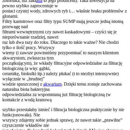
zbiornika, niż zakł
ada
to jego producent). Taka inwestycja na
pewno szybko zaprocentuje w
postaci czystej wody, zdrowych ryb i… właśnie braku problemów z
glonami.
Filtry kanistrowe oraz filtry typu SUMP mają jeszcze jedną istotną
przewagę nad
filtrami wewnętrznymi czy nawet kaskadowymi – czyści się je
nieporównanie rzadziej, nawet
raz lub dwa razy do roku. Dlaczego to takie ważne? Nie chodzi
tylko o ilość pracy. Wszyscy
wiemy (i zawsze powinniśmy przypominać to naszym klientom
akwarystom, zwłaszcza tym
początkującym), że wkłady filtracyjne odpowiedzialne za filtrację
biologiczną (a więc gąbki,
ceramikę, biokulki itp.) należy płukać (i to niezbyt intensywnie)
wyłącznie w „brudnej”
wodzie spuszczonej z
akwarium
. Dzięki temu zostaje zachowana
naturalna biota bakteryjna
odpowiedzialna za wspomnianą już filtrację biologiczną (w
kontakcie z wodą kranową
szybko przestałaby istnieć i filtracja biologiczna praktycznie by nie
funkcjonowała). Nie
wszyscy zdajemy sobie jednak sprawę, że nawet takie „prawilne”
czyszczenie wkładów nie