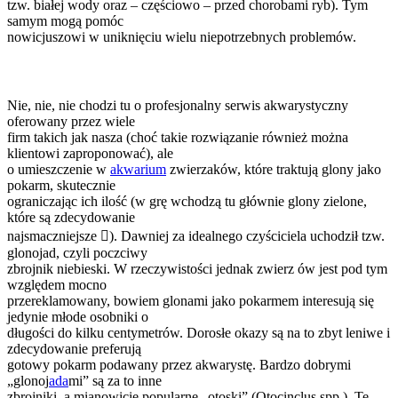
tzw. białej wody oraz – częściowo – przed chorobami ryb). Tym
samym mogą pomóc
nowicjuszowi w uniknięciu wielu niepotrzebnych problemów.
10. Zatrudnij wykwalifikowaną pomoc
Nie, nie, nie chodzi tu o profesjonalny serwis akwarystyczny
oferowany przez wiele
firm takich jak nasza (choć takie rozwiązanie również można
klientowi zaproponować), ale
o umieszczenie w
akwarium
zwierzaków, które traktują glony jako
pokarm, skutecznie
ograniczając ich ilość (w grę wchodzą tu głównie glony zielone,
które są zdecydowanie
najsmaczniejsze ). Dawniej za idealnego czyściciela uchodził tzw.
glonojad, czyli poczciwy
zbrojnik niebieski. W rzeczywistości jednak zwierz ów jest pod tym
względem mocno
przereklamowany, bowiem glonami jako pokarmem interesują się
jedynie młode osobniki o
długości do kilku centymetrów. Dorosłe okazy są na to zbyt leniwe i
zdecydowanie preferują
gotowy pokarm podawany przez akwarystę. Bardzo dobrymi
„glonoj
ada
mi” są za to inne
zbrojniki, a mianowicie popularne „otoski” (Otocinclus spp.). Te