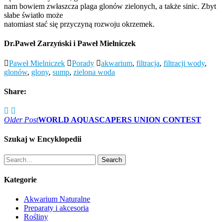
nam bowiem zwłaszcza plaga glonów zielonych, a także sinic. Zbyt
słabe światło może
natomiast stać się przyczyną rozwoju okrzemek.
Dr.Paweł Zarzyński i Paweł Mielniczek
Paweł Mielniczek
Porady
akwarium
,
filtracja
,
filtracji wody
,
glonów
,
glony
,
sump
,
zielona woda
Share:
Nawigacja
Older Post
WORLD AQUASCAPERS UNION CONTEST
wpisu
Szukaj w Encyklopedii
Search
Search
Kategorie
Akwarium Naturalne
Preparaty i akcesoria
Rośliny