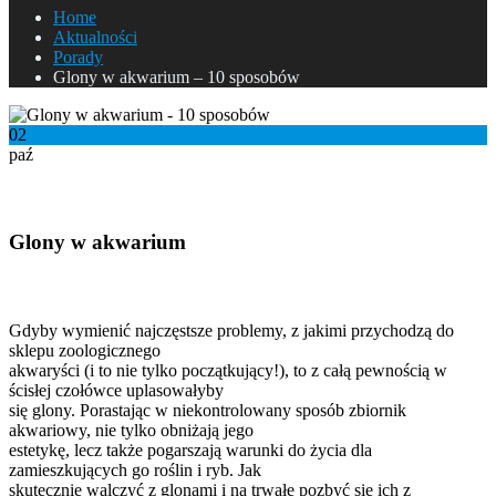
Home
Aktualności
Porady
Glony w akwarium – 10 sposobów
02
paź
Glony w akwarium – 10 sposobów
Glony w akwarium
Czyli jak skutecznie pozbyć się glonów w akwarium
Gdyby wymienić najczęstsze problemy, z jakimi przychodzą do
sklepu zoologicznego
akwaryści (i to nie tylko początkujący!), to z całą pewnością w
ścisłej czołówce uplasowałyby
się glony. Porastając w niekontrolowany sposób zbiornik
akwariowy, nie tylko obniżają jego
estetykę, lecz także pogarszają warunki do życia dla
zamieszkujących go roślin i ryb. Jak
skutecznie walczyć z glonami i na trwałe pozbyć się ich z