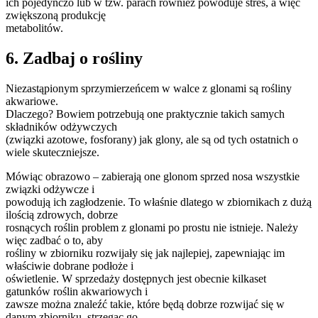
ich pojedynczo lub w tzw. parach również powoduje stres, a więc
zwiększoną produkcję
metabolitów.
6. Zadbaj o rośliny
Niezastąpionym sprzymierzeńcem w walce z glonami są rośliny
akwariowe.
Dlaczego? Bowiem potrzebują one praktycznie takich samych
składników odżywczych
(związki azotowe, fosforany) jak glony, ale są od tych ostatnich o
wiele skuteczniejsze.
Mówiąc obrazowo – zabierają one glonom sprzed nosa wszystkie
związki odżywcze i
powodują ich zagłodzenie. To właśnie dlatego w zbiornikach z dużą
ilością zdrowych, dobrze
rosnących roślin problem z glonami po prostu nie istnieje. Należy
więc zadbać o to, aby
rośliny w zbiorniku rozwijały się jak najlepiej, zapewniając im
właściwie dobrane podłoże i
oświetlenie. W sprzedaży dostępnych jest obecnie kilkaset
gatunków roślin akwariowych i
zawsze można znaleźć takie, które będą dobrze rozwijać się w
danym zbiorniku, strzegąc go