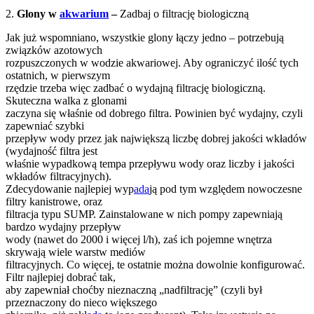
2.
Glony w
akwarium
–
Zadbaj o filtrację biologiczną
Jak już wspomniano, wszystkie glony łączy jedno – potrzebują
związków azotowych
rozpuszczonych w wodzie akwariowej. Aby ograniczyć ilość tych
ostatnich, w pierwszym
rzędzie trzeba więc zadbać o wydajną filtrację biologiczną.
Skuteczna walka z glonami
zaczyna się właśnie od dobrego filtra. Powinien być wydajny, czyli
zapewniać szybki
przepływ wody przez jak największą liczbę dobrej jakości wkładów
(wydajność filtra jest
właśnie wypadkową tempa przepływu wody oraz liczby i jakości
wkładów filtracyjnych).
Zdecydowanie najlepiej wyp
ada
ją pod tym względem nowoczesne
filtry kanistrowe, oraz
filtracja typu SUMP. Zainstalowane w nich pompy zapewniają
bardzo wydajny przepływ
wody (nawet do 2000 i więcej l/h), zaś ich pojemne wnętrza
skrywają wiele warstw mediów
filtracyjnych. Co więcej, te ostatnie można dowolnie konfigurować.
Filtr najlepiej dobrać tak,
aby zapewniał choćby nieznaczną „nadfiltrację” (czyli był
przeznaczony do nieco większego