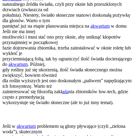
naturalnego źródła światła, czyli przy oknie lub przeszklonych
drzwiach (zwłaszcza od
południa). Niestety, światło słoneczne stanowi doskonałą pożywkę
dla glonów. Warto o tym
pamiętać już na etapie planowania miejsca na
akwarium
w domu
Jeśli nie ma innej
możliwości i musi stać ono przy oknie, aby uniknąć kłopotów
przynajmniej w początkowej
fazie dojrzewania zbiornika, trzeba zainstalować w oknie roletę lub
wykleić je
przyciemniającą folią, tak by ograniczyć ilość światła docierającego
do
akwarium
. Później,
gdy rośliny już się ukorzenią, ilość światła słonecznego można
zwiększyć, bowiem również
dla roślin wyższych jest ono doskonałym „paliwem” napędzającym
ich fotosyntezę. Warto też
zainteresować się filozofią zakł
ada
nia zbiorników low-tech, gdzie
często z premedytacją
wykorzystuje się światło słoneczne (ale to już inny temat).
9. Zainstaluj sterylizator UV
Jeśli w
akwarium
problemem są glony pływające (czyli „zielona
woda”), skutecznym