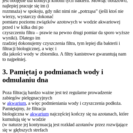
jest obojętne dla kondycji kolonii tych bakterii. Mówiąc obrazowo,
najlepiej pracuje się im (i
rozmnaża) w spokoju, gdy nikt nimi nie „potrząsa” (jeśli ktoś nie
wierzy, wystarczy dokonać
pomiaru poziomu związków azotowych w wodzie akwariowej
przed i w kilka dni po
czyszczeniu filtra – prawie na pewno drugi pomiar da sporo wyższe
wyniki). Dlatego im
rzadziej dokonujemy czyszczenia filtra, tym lepiej dla bakterii i
filtracji biologicznej, a więc i
dla jakości wody w zbiorniku. A filtry kanistrowe gwarantują nam
to najpełniej.
3. Pamiętaj o podmianach wody i
odmulaniu dna
Poza filtracją bardzo ważne jest też regularne prowadzenie
zabiegów pielęgnacyjnych
w
akwarium
, a więc podmieniania wody i czyszczenia podłoża.
Pamiętajmy, że filtracja
biologiczna w
akwarium
najczęściej kończy się na azotanach, które
kumulują się w wodzie
(w naturze jej kontynuacją jest rozkład azotanów przez rozwijające
się w głębszych strefach