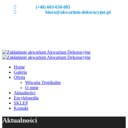
Zadzeoń:
(+48) 603-650-885
Napisz do nas:
biuro@akwarium-dekoracyjne.pl
Home
Galeria
Oferta
Wiwaria Tropikalne
O mnie
Aktualności
Encyklopedia
SKLEP
Kontakt
Aktualności