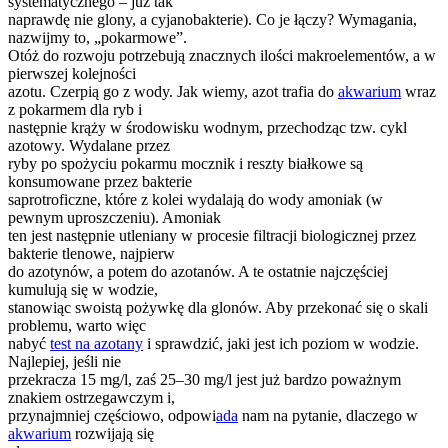
systematycznego – już tak
naprawdę nie glony, a cyjanobakterie). Co je łączy? Wymagania,
nazwijmy to, „pokarmowe”.
Otóż do rozwoju potrzebują znacznych ilości makroelementów, a w
pierwszej kolejności
azotu. Czerpią go z wody. Jak wiemy, azot trafia do
akwarium
wraz
z pokarmem dla ryb i
następnie krąży w środowisku wodnym, przechodząc tzw. cykl
azotowy. Wydalane przez
ryby po spożyciu pokarmu mocznik i reszty białkowe są
konsumowane przez bakterie
saprotroficzne, które z kolei wydalają do wody amoniak (w
pewnym uproszczeniu). Amoniak
ten jest następnie utleniany w procesie filtracji biologicznej przez
bakterie tlenowe, najpierw
do azotynów, a potem do azotanów. A te ostatnie najczęściej
kumulują się w wodzie,
stanowiąc swoistą pożywkę dla glonów. Aby przekonać się o skali
problemu, warto więc
nabyć
test na azotany
i sprawdzić, jaki jest ich poziom w wodzie.
Najlepiej, jeśli nie
przekracza 15 mg/l, zaś 25–30 mg/l jest już bardzo poważnym
znakiem ostrzegawczym i,
przynajmniej częściowo, odpowi
ada
nam na pytanie, dlaczego w
akwarium
rozwijają się