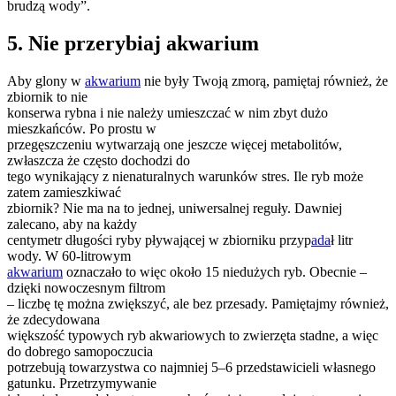
brudzą wody”.
5. Nie przerybiaj akwarium
Aby glony w
akwarium
nie były Twoją zmorą, pamiętaj również, że
zbiornik to nie
konserwa rybna i nie należy umieszczać w nim zbyt dużo
mieszkańców. Po prostu w
przegęszczeniu wytwarzają one jeszcze więcej metabolitów,
zwłaszcza że często dochodzi do
tego wynikający z nienaturalnych warunków stres. Ile ryb może
zatem zamieszkiwać
zbiornik? Nie ma na to jednej, uniwersalnej reguły. Dawniej
zalecano, aby na każdy
centymetr długości ryby pływającej w zbiorniku przyp
ada
ł litr
wody. W 60-litrowym
akwarium
oznaczało to więc około 15 niedużych ryb. Obecnie –
dzięki nowoczesnym filtrom
– liczbę tę można zwiększyć, ale bez przesady. Pamiętajmy również,
że zdecydowana
większość typowych ryb akwariowych to zwierzęta stadne, a więc
do dobrego samopoczucia
potrzebują towarzystwa co najmniej 5–6 przedstawicieli własnego
gatunku. Przetrzymywanie