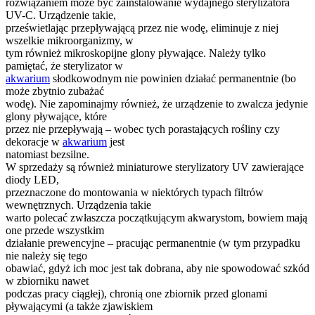
rozwiązaniem może być zainstalowanie wydajnego sterylizatora
UV-C. Urządzenie takie,
prześwietlając przepływającą przez nie wodę, eliminuje z niej
wszelkie mikroorganizmy, w
tym również mikroskopijne glony pływające. Należy tylko
pamiętać, że sterylizator w
akwarium
słodkowodnym nie powinien działać permanentnie (bo
może zbytnio zubażać
wodę). Nie zapominajmy również, że urządzenie to zwalcza jedynie
glony pływające, które
przez nie przepływają – wobec tych porastających rośliny czy
dekoracje w
akwarium
jest
natomiast bezsilne.
W sprzedaży są również miniaturowe sterylizatory UV zawierające
diody LED,
przeznaczone do montowania w niektórych typach filtrów
wewnętrznych. Urządzenia takie
warto polecać zwłaszcza początkującym akwarystom, bowiem mają
one przede wszystkim
działanie prewencyjne – pracując permanentnie (w tym przypadku
nie należy się tego
obawiać, gdyż ich moc jest tak dobrana, aby nie spowodować szkód
w zbiorniku nawet
podczas pracy ciągłej), chronią one zbiornik przed glonami
pływającymi (a także zjawiskiem