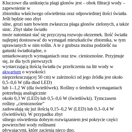
Kluczowe dla uniknięcia plagi glonów jest – obok filtracji wody –
zapewnienie w
zbiorniku właściwego oświetlenia oraz odpowiedniej ilości światła.
Jeśli będzie ono zbyt
silne, grozi nam bowiem zwłaszcza plaga glonów zielonych, a także
sinic. Zbyt słabe światło
może natomiast stać się przyczyną rozwoju okrzemek. Ilość światła
najlepiej dostosować do wymagań mieszkańców zbiornika, w tym
uprawianych w nim roślin. A te z grubsza można podzielić na
gatunki światłożądne, o
umiarkowanych wymaganiach oraz tzw. cienioznośne. Przyjmuje
się, że dla tych pierwszych
wystarczającą ilością światła (w przeliczeniu na litr wody w
akwarium
o wysokości
nieprzekraczającej 50 cm) w zależności od jego źródła jest około
0,5–0,6 W (dla diod LED)
lub 1–1,2 W (dla świetlówek). Rośliny o średnich wymaganiach
potrzebują analogicznie
około 0,3 W (LED) lub 0,5–0,6 W (świetlówki). Tymczasem
rośliny „cienioznośne”
zadowalają się już ilością 0,15–0,2 W (LED) lub 0,3–0,4 W
(świetlówki). W przypadku zbyt
silnego oświetlenia dobrym rozwiązaniem jest pokrycie części
powierzchni wody roślinami
pływającymi, które zacienią nieco dno.