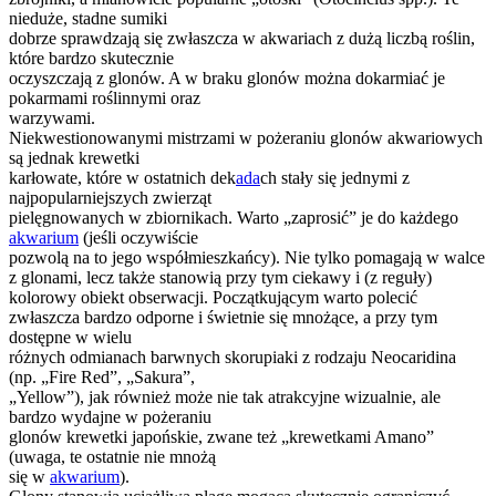
nieduże, stadne sumiki
dobrze sprawdzają się zwłaszcza w akwariach z dużą liczbą roślin,
które bardzo skutecznie
oczyszczają z glonów. A w braku glonów można dokarmiać je
pokarmami roślinnymi oraz
warzywami.
Niekwestionowanymi mistrzami w pożeraniu glonów akwariowych
są jednak krewetki
karłowate, które w ostatnich dek
ada
ch stały się jednymi z
najpopularniejszych zwierząt
pielęgnowanych w zbiornikach. Warto „zaprosić” je do każdego
akwarium
(jeśli oczywiście
pozwolą na to jego współmieszkańcy). Nie tylko pomagają w walce
z glonami, lecz także stanowią przy tym ciekawy i (z reguły)
kolorowy obiekt obserwacji. Początkującym warto polecić
zwłaszcza bardzo odporne i świetnie się mnożące, a przy tym
dostępne w wielu
różnych odmianach barwnych skorupiaki z rodzaju Neocaridina
(np. „Fire Red”, „Sakura”,
„Yellow”), jak również może nie tak atrakcyjne wizualnie, ale
bardzo wydajne w pożeraniu
glonów krewetki japońskie, zwane też „krewetkami Amano”
(uwaga, te ostatnie nie mnożą
się w
akwarium
).