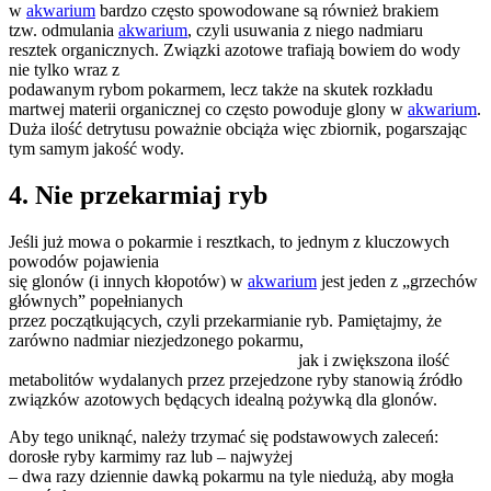
w
akwarium
bardzo często spowodowane są również brakiem
tzw. odmulania
akwarium
, czyli usuwania z niego nadmiaru
resztek organicznych. Związki azotowe trafiają bowiem do wody
nie tylko wraz z
podawanym rybom pokarmem, lecz także na skutek rozkładu
martwej materii organicznej co często powoduje glony w
akwarium
.
Duża ilość detrytusu poważnie obciąża więc zbiornik, pogarszając
tym samym jakość wody.
4. Nie przekarmiaj ryb
Jeśli już mowa o pokarmie i resztkach, to jednym z kluczowych
powodów pojawienia
się glonów (i innych kłopotów) w
akwarium
jest jeden z „grzechów
głównych” popełnianych
przez początkujących, czyli przekarmianie ryb. Pamiętajmy, że
zarówno nadmiar niezjedzonego pokarmu,
jak i zwiększona ilość
metabolitów wydalanych przez przejedzone ryby stanowią źródło
związków azotowych będących idealną pożywką dla glonów.
Aby tego uniknąć, należy trzymać się podstawowych zaleceń:
dorosłe ryby karmimy raz lub – najwyżej
– dwa razy dziennie dawką pokarmu na tyle niedużą, aby mogła