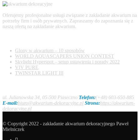
Oferujemy profesjonalne usługi związane z zakładanie akwarium na
potrzeby firm i osób prywatnych. Zapraszamy do zapoznania się z
naszą ofertą na zakładanie akwarium.
AKTUALNOŚCI
Glony w akwarium – 10 sposobów
WORLD AQUASCAPERS UNION CONTEST
Skylight Hyperspot – setup ustawienia i porady 2022
VIV PURE
TWINSTAR LIGHT III
Kontakt
ul. Julianowska 34, 05-500 Piaseczno
Telefon:
(+48) 603-650-885
E-mail:
biuro@akwarium-dekoracyjne.pl
Strona:
https://akwarium-
dekoracyjne.pl
© Copyright 2022 - zakładanie akwarium dekoracyjnego Paweł
Mielniczek