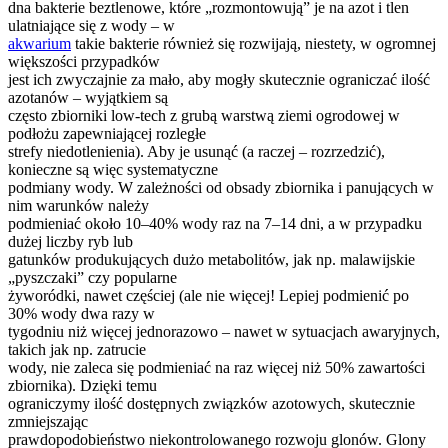
dna bakterie beztlenowe, które „rozmontowują” je na azot i tlen
ulatniające się z wody – w
akwarium
takie bakterie również się rozwijają, niestety, w ogromnej
większości przypadków
jest ich zwyczajnie za mało, aby mogły skutecznie ograniczać ilość
azotanów – wyjątkiem są
często zbiorniki low-tech z grubą warstwą ziemi ogrodowej w
podłożu zapewniającej rozległe
strefy niedotlenienia). Aby je usunąć (a raczej – rozrzedzić),
konieczne są więc systematyczne
podmiany wody. W zależności od obsady zbiornika i panujących w
nim warunków należy
podmieniać około 10–40% wody raz na 7–14 dni, a w przypadku
dużej liczby ryb lub
gatunków produkujących dużo metabolitów, jak np. malawijskie
„pyszczaki” czy popularne
żyworódki, nawet częściej (ale nie więcej! Lepiej podmienić po
30% wody dwa razy w
tygodniu niż więcej jednorazowo – nawet w sytuacjach awaryjnych,
takich jak np. zatrucie
wody, nie zaleca się podmieniać na raz więcej niż 50% zawartości
zbiornika). Dzięki temu
ograniczymy ilość dostępnych związków azotowych, skutecznie
zmniejszając
prawdopodobieństwo niekontrolowanego rozwoju glonów. Glony