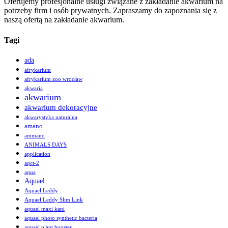
Oferujemy profesjonalne usługi związane z zakładanie akwarium na
potrzeby firm i osób prywatnych. Zapraszamy do zapoznania się z
naszą ofertą na zakładanie akwarium.
Tagi
ada
afrykarium
afrykarium zoo wrocław
akwaria
akwarium
akwarium dekoracyjne
akwarystyka naturalna
amano
ammano
ANIMALS DAYS
application
aqct-2
aqua
Aquael
Aquael Leddy
Aquael Leddy Slim Link
aquael maxi kani
aquael photo synthetic bacteria
aquael plant booster