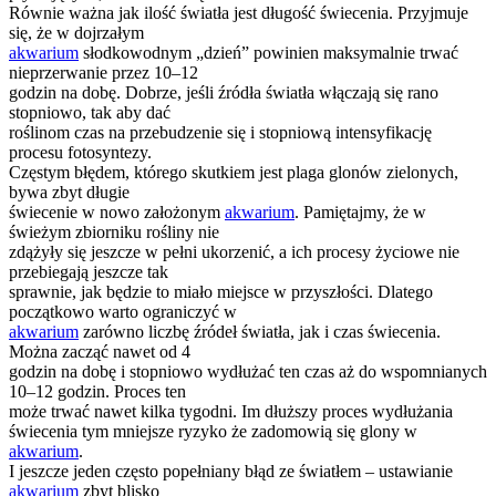
Równie ważna jak ilość światła jest długość świecenia. Przyjmuje
się, że w dojrzałym
akwarium
słodkowodnym „dzień” powinien maksymalnie trwać
nieprzerwanie przez 10–12
godzin na dobę. Dobrze, jeśli źródła światła włączają się rano
stopniowo, tak aby dać
roślinom czas na przebudzenie się i stopniową intensyfikację
procesu fotosyntezy.
Częstym błędem, którego skutkiem jest plaga glonów zielonych,
bywa zbyt długie
świecenie w nowo założonym
akwarium
. Pamiętajmy, że w
świeżym zbiorniku rośliny nie
zdążyły się jeszcze w pełni ukorzenić, a ich procesy życiowe nie
przebiegają jeszcze tak
sprawnie, jak będzie to miało miejsce w przyszłości. Dlatego
początkowo warto ograniczyć w
akwarium
zarówno liczbę źródeł światła, jak i czas świecenia.
Można zacząć nawet od 4
godzin na dobę i stopniowo wydłużać ten czas aż do wspomnianych
10–12 godzin. Proces ten
może trwać nawet kilka tygodni. Im dłuższy proces wydłużania
świecenia tym mniejsze ryzyko że zadomowią się glony w
akwarium
.
I jeszcze jeden często popełniany błąd ze światłem – ustawianie
akwarium
zbyt blisko