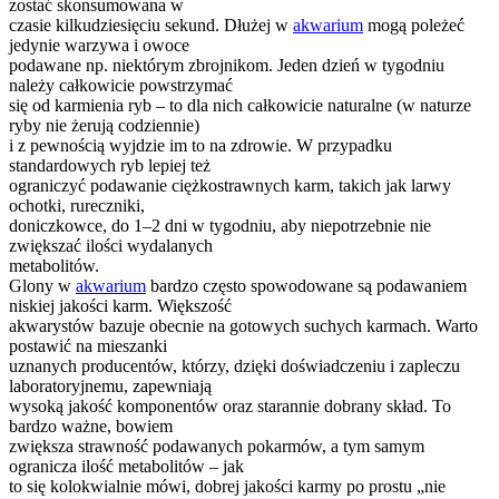
zostać skonsumowana w
czasie kilkudziesięciu sekund. Dłużej w
akwarium
mogą poleżeć
jedynie warzywa i owoce
podawane np. niektórym zbrojnikom. Jeden dzień w tygodniu
należy całkowicie powstrzymać
się od karmienia ryb – to dla nich całkowicie naturalne (w naturze
ryby nie żerują codziennie)
i z pewnością wyjdzie im to na zdrowie. W przypadku
standardowych ryb lepiej też
ograniczyć podawanie ciężkostrawnych karm, takich jak larwy
ochotki, rureczniki,
doniczkowce, do 1–2 dni w tygodniu, aby niepotrzebnie nie
zwiększać ilości wydalanych
metabolitów.
Glony w
akwarium
bardzo często spowodowane są podawaniem
niskiej jakości karm. Większość
akwarystów bazuje obecnie na gotowych suchych karmach. Warto
postawić na mieszanki
uznanych producentów, którzy, dzięki doświadczeniu i zapleczu
laboratoryjnemu, zapewniają
wysoką jakość komponentów oraz starannie dobrany skład. To
bardzo ważne, bowiem
zwiększa strawność podawanych pokarmów, a tym samym
ogranicza ilość metabolitów – jak
to się kolokwialnie mówi, dobrej jakości karmy po prostu „nie