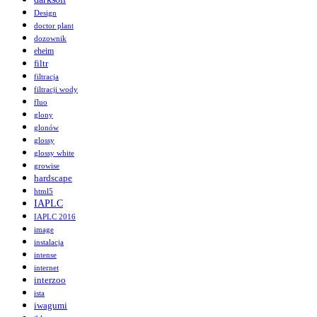
Design
doctor plant
dozownik
eheim
filtr
filtracja
filtracji wody
fluo
glony
glonów
glossy
glossy white
growise
hardscape
html5
IAPLC
IAPLC 2016
image
instalacja
intense
internet
interzoo
ista
iwagumi