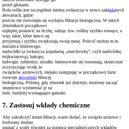
przed glonami.
Rola roślin jest szczególnie istotna zwłaszcza w nowo zakł
ada
nych
akwariach, gdzie
jeszcze nie rozwinęła się wydajna filtracja biologiczna. W takich
zbiornikach początkowo
najlepiej postawić na liczbę, sadząc tzw. rośliny szybko rosnące, a
więc takie, które łatwo się
przyjmują i szybko zwiększają swoją masę. Polecić można m.in.
nurzańca śrubowego,
nadwódki (a zwłaszcza popularną „marchewkę”, czyli nadwódkę
trójkwiatową), bakopy,
ludwigie, żabienice, strzałki. Intensywnie się rozrastają, skutecznie
oczyszczając wodę ze
związków azotowych, niejako zastępując w początkowej fazie
rozwoju
akwarium
filtrację
biologiczną. Później, gdy zbiornik już dojrzeje, możemy zacząć
stopniowo wymieniać je na
inne, bardziej wymagające gatunki.
7. Zastosuj wkłady chemiczne
Aby zakończyć temat filtracji, warto dodać, że związki azotowe i
fosforany można
usunąć z wody również za pomocą specjalistycznych wkładów