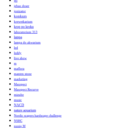
jbl
jebao doser
jonizator
konkurs
krewetkarium
krop po kroku
laboratorium 313
lampa
lampa do akwarium
led
leddy
live show
m
maflora
manten stone
marketing
Maxspect
Maxspect Recurve
mizube
music
NACD
nature aquarium
Nordic scapers hardscape challenge
NSHC
nuniq M