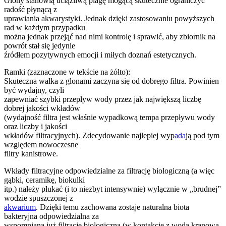
Glony stanowią uciążliwą plagę mogącą skutecznie ograniczyć
radość płynącą z
uprawiania akwarystyki. Jednak dzięki zastosowaniu powyższych
rad w każdym przypadku
można jednak przejąć nad nimi kontrolę i sprawić, aby zbiornik na
powrót stał się jedynie
źródłem pozytywnych emocji i miłych doznań estetycznych.
Ramki (zaznaczone w tekście na żółto):
Skuteczna walka z glonami zaczyna się od dobrego filtra. Powinien
być wydajny, czyli
zapewniać szybki przepływ wody przez jak największą liczbę
dobrej jakości wkładów
(wydajność filtra jest właśnie wypadkową tempa przepływu wody
oraz liczby i jakości
wkładów filtracyjnych). Zdecydowanie najlepiej wyp
ada
ją pod tym
względem nowoczesne
filtry kanistrowe.
Wkłady filtracyjne odpowiedzialne za filtrację biologiczną (a więc
gąbki, ceramikę, biokulki
itp.) należy płukać (i to niezbyt intensywnie) wyłącznie w „brudnej”
wodzie spuszczonej z
akwarium
. Dzięki temu zachowana zostaje naturalna biota
bakteryjna odpowiedzialna za
wspomnianą już filtrację biologiczną (w kontakcie z wodą kranową