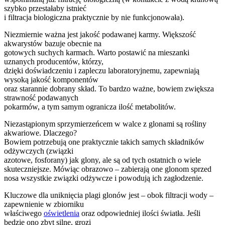
szybko przestałaby istnieć
i filtracja biologiczna praktycznie by nie funkcjonowała).
Niezmiernie ważna jest jakość podawanej karmy. Większość
akwarystów bazuje obecnie na
gotowych suchych karmach. Warto postawić na mieszanki
uznanych producentów, którzy,
dzięki doświadczeniu i zapleczu laboratoryjnemu, zapewniają
wysoką jakość komponentów
oraz starannie dobrany skład. To bardzo ważne, bowiem zwiększa
strawność podawanych
pokarmów, a tym samym ogranicza ilość metabolitów.
Niezastąpionym sprzymierzeńcem w walce z glonami są rośliny
akwariowe. Dlaczego?
Bowiem potrzebują one praktycznie takich samych składników
odżywczych (związki
azotowe, fosforany) jak glony, ale są od tych ostatnich o wiele
skuteczniejsze. Mówiąc obrazowo – zabierają one glonom sprzed
nosa wszystkie związki odżywcze i powodują ich zagłodzenie.
Kluczowe dla uniknięcia plagi glonów jest – obok filtracji wody –
zapewnienie w zbiorniku
właściwego
oświetlenia
oraz odpowiedniej ilości światła. Jeśli
będzie ono zbyt silne, grozi