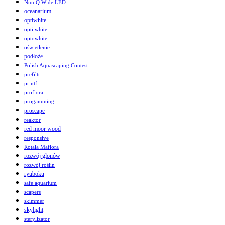
NuniQ Wide LED
oceanarium
optiwhite
opti white
optowhite
oświetlenie
podłoże
Polish Aquascaping Contest
prefiltr
printf
proflora
progamming
proscape
reaktor
red moor wood
responsive
Rotala Maflora
rozwój glonów
rozwój roślin
ryuboku
safe aquarium
scapers
skimmer
skylight
sterylizator