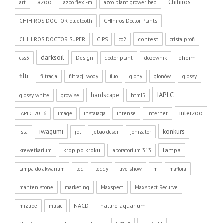
azoo
Chihiros
art
azoo flexi-m
azoo plant grower bed
CHIHIROS DOCTOR bluetooth
CHIhiros Doctor Plants
contest
CHIHIROS DOCTOR SUPER
CIPS
co2
cristalprofi
darksoil
eheim
css3
Design
doctor plant
dozownik
filtr
filtracja
filtracji wody
fluo
glony
glonów
glossy
IAPLC
hardscape
glossy white
growise
html5
interzoo
IAPLC 2016
image
instalacja
intense
internet
iwagumi
konkurs
ista
jbl
jebao doser
jonizator
krop po kroku
lampa
krewetkarium
laboratorium 313
lampa do akwarium
led
leddy
live show
m
maflora
manten stone
marketing
Maxspect
Maxspect Recurve
NACD
nature aquarium
mizube
music