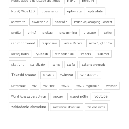
Nordic scapers hardscape challenge
NSHC
nuniq M
oceanarium
optiwhite
NuniQ Wide LED
opti white
podłoże
optowhite
oświetlenie
Polish Aquascaping Contest
prefiltr
printf
proflora
progamming
proscape
reaktor
red moor wood
rozwój glonów
responsive
Rotala Maflora
ryuboku
rozwój roślin
safe aquarium
scapers
skimmer
skylight
sterylizator
sump
szafka
szklane akcesoria
Takashi Amano
twinstar
twinstar m5
tapatalk
ultramax
viv
VIV Pure
WAUC
WAUC regulamin
website
youtube
World Aquascapers Union
wrocław
wzrost roślin
zakładanie akwarium
zalewanie akwarium
zielona woda