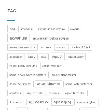
TAGI
ada
afrykarium
afrykarium zoo wrocław
akwaria
akwarium
akwarium dekoracyjne
amano
akwarystyka naturalna
ammano
ANIMALS DAYS
Aquael
application
aqct-2
aqua
Aquael Leddy
Aquael Leddy Slim Link
aquael maxi kani
aquael photo synthetic bacteria
aquael plant booster
aquael ultramax
Aquael Shrimp set
aquael water defender
Aqua medic
aquaforest
aquarium
aquarl turbo clear
aquascaping
AQUASCAPERS
Aquascaper
aquascapingland