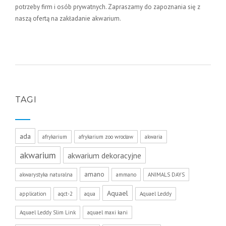
potrzeby firm i osób prywatnych. Zapraszamy do zapoznania się z
naszą ofertą na zakładanie akwarium.
TAGI
ada
afrykarium
afrykarium zoo wrocław
akwaria
akwarium
akwarium dekoracyjne
amano
akwarystyka naturalna
ammano
ANIMALS DAYS
Aquael
application
aqct-2
aqua
Aquael Leddy
Aquael Leddy Slim Link
aquael maxi kani