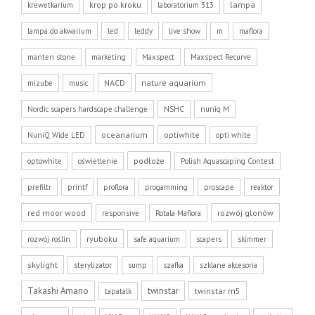
krop po kroku
lampa
krewetkarium
laboratorium 313
lampa do akwarium
led
leddy
live show
m
maflora
manten stone
marketing
Maxspect
Maxspect Recurve
NACD
nature aquarium
mizube
music
Nordic scapers hardscape challenge
NSHC
nuniq M
oceanarium
optiwhite
NuniQ Wide LED
opti white
podłoże
optowhite
oświetlenie
Polish Aquascaping Contest
prefiltr
printf
proflora
progamming
proscape
reaktor
red moor wood
rozwój glonów
responsive
Rotala Maflora
ryuboku
rozwój roślin
safe aquarium
scapers
skimmer
skylight
sterylizator
sump
szafka
szklane akcesoria
Takashi Amano
twinstar
twinstar m5
tapatalk