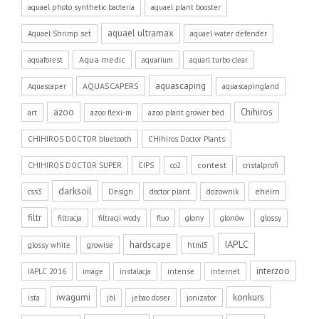
aquael photo synthetic bacteria
aquael plant booster
aquael ultramax
Aquael Shrimp set
aquael water defender
Aqua medic
aquaforest
aquarium
aquarl turbo clear
aquascaping
AQUASCAPERS
Aquascaper
aquascapingland
azoo
Chihiros
art
azoo flexi-m
azoo plant grower bed
CHIHIROS DOCTOR bluetooth
CHIhiros Doctor Plants
contest
CHIHIROS DOCTOR SUPER
CIPS
co2
cristalprofi
darksoil
eheim
css3
Design
doctor plant
dozownik
filtr
filtracja
filtracji wody
fluo
glony
glonów
glossy
IAPLC
hardscape
glossy white
growise
html5
interzoo
IAPLC 2016
image
instalacja
intense
internet
iwagumi
konkurs
ista
jbl
jebao doser
jonizator