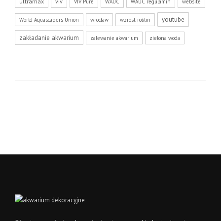
ultramax
viv
VIV Pure
WAUC
WAUC regulamin
website
youtube
World Aquascapers Union
wrocław
wzrost roślin
zakładanie akwarium
zalewanie akwarium
zielona woda