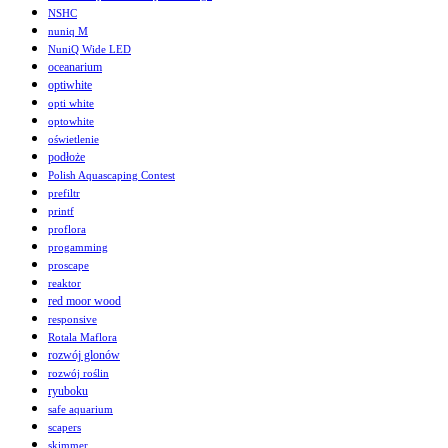
NSHC
nuniq M
NuniQ Wide LED
oceanarium
optiwhite
opti white
optowhite
oświetlenie
podłoże
Polish Aquascaping Contest
prefiltr
printf
proflora
progamming
proscape
reaktor
red moor wood
responsive
Rotala Maflora
rozwój glonów
rozwój roślin
ryuboku
safe aquarium
scapers
skimmer