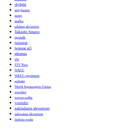
skylight
sterylizator
sump
szafka
szklane akcesoria
Takashi Amano
tapatalk
twinstar
twinstar m5
ultramax
viv
VIV Pure
WAUC
WAUC regulamin
website
World Aquascapers Union
wrocław
wzrost roślin
youtube
zakładanie akwarium
zalewanie akwarium
zielona woda