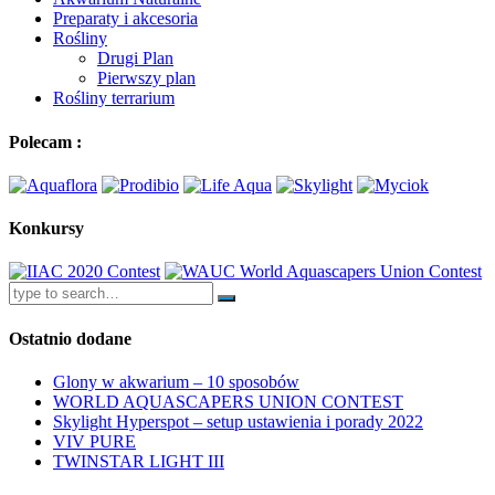
Preparaty i akcesoria
Rośliny
Drugi Plan
Pierwszy plan
Rośliny terrarium
Polecam :
Konkursy
Ostatnio dodane
Glony w akwarium – 10 sposobów
WORLD AQUASCAPERS UNION CONTEST
Skylight Hyperspot – setup ustawienia i porady 2022
VIV PURE
TWINSTAR LIGHT III