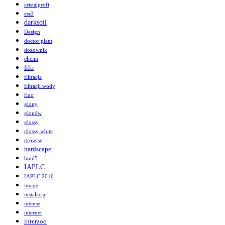
cristalprofi
css3
darksoil
Design
doctor plant
dozownik
eheim
filtr
filtracja
filtracji wody
fluo
glony
glonów
glossy
glossy white
growise
hardscape
html5
IAPLC
IAPLC 2016
image
instalacja
intense
internet
interzoo