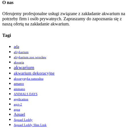
O nas
Oferujemy profesjonalne usługi związane z zakładanie akwarium na
potrzeby firm i osób prywatnych. Zapraszamy do zapoznania się z
naszą ofertą na zakładanie akwarium.
Tagi
ada
afrykarium
afrykarium zoo wrocław
akwaria
akwarium
akwarium dekoracyjne
akwarystyka naturalna
amano
ammano
ANIMALS DAYS
application
aqct-2
aqua
Aquael
Aquael Leddy
Aquael Leddy Slim Link