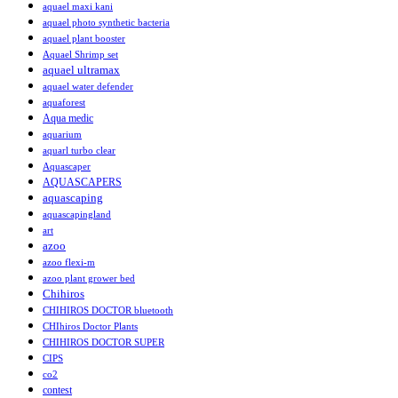
aquael maxi kani
aquael photo synthetic bacteria
aquael plant booster
Aquael Shrimp set
aquael ultramax
aquael water defender
aquaforest
Aqua medic
aquarium
aquarl turbo clear
Aquascaper
AQUASCAPERS
aquascaping
aquascapingland
art
azoo
azoo flexi-m
azoo plant grower bed
Chihiros
CHIHIROS DOCTOR bluetooth
CHIhiros Doctor Plants
CHIHIROS DOCTOR SUPER
CIPS
co2
contest