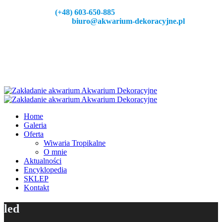
Zadzeoń:
(+48) 603-650-885
Napisz do nas:
biuro@akwarium-dekoracyjne.pl
Home
Galeria
Oferta
Wiwaria Tropikalne
O mnie
Aktualności
Encyklopedia
SKLEP
Kontakt
led