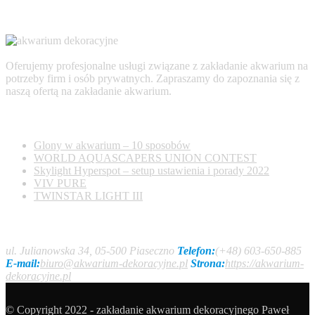
Oferujemy profesjonalne usługi związane z zakładanie akwarium na
potrzeby firm i osób prywatnych. Zapraszamy do zapoznania się z
naszą ofertą na zakładanie akwarium.
AKTUALNOŚCI
Glony w akwarium – 10 sposobów
WORLD AQUASCAPERS UNION CONTEST
Skylight Hyperspot – setup ustawienia i porady 2022
VIV PURE
TWINSTAR LIGHT III
Kontakt
ul. Julianowska 34, 05-500 Piaseczno
Telefon:
(+48) 603-650-885
E-mail:
biuro@akwarium-dekoracyjne.pl
Strona:
https://akwarium-
dekoracyjne.pl
© Copyright 2022 - zakładanie akwarium dekoracyjnego Paweł