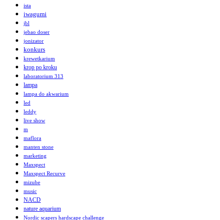
ista
iwagumi
jbl
jebao doser
jonizator
konkurs
krewetkarium
krop po kroku
laboratorium 313
lampa
lampa do akwarium
led
leddy
live show
m
maflora
manten stone
marketing
Maxspect
Maxspect Recurve
mizube
music
NACD
nature aquarium
Nordic scapers hardscape challenge