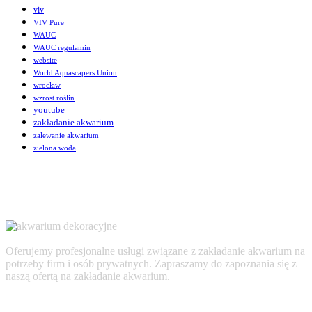
viv
VIV Pure
WAUC
WAUC regulamin
website
World Aquascapers Union
wrocław
wzrost roślin
youtube
zakładanie akwarium
zalewanie akwarium
zielona woda
Oferujemy profesjonalne usługi związane z zakładanie akwarium na
potrzeby firm i osób prywatnych. Zapraszamy do zapoznania się z
naszą ofertą na zakładanie akwarium.
AKTUALNOŚCI