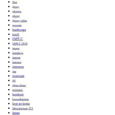
fluo
glony
glonów
glossy
glossy white
growise
hardscape
html5
IAPLC
IAPLC 2016
image
instalacja
intense
internet
interzoo
ista
iwagumi
jbl
jebao doser
jonizator
konkurs
krewetkarium
krop po kroku
laboratorium 313
lampa