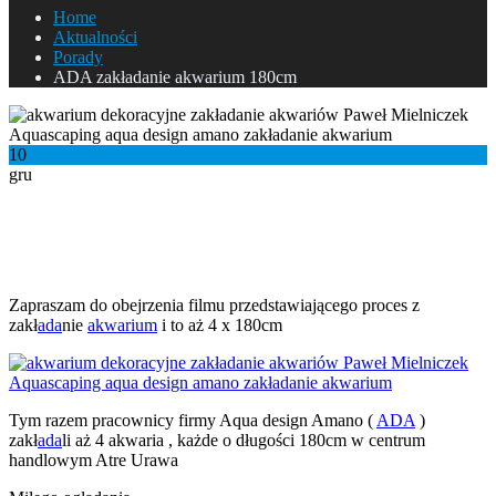
Home
Aktualności
Porady
ADA zakładanie akwarium 180cm
10
gru
ADA zakładanie akwarium 180cm
ADA zakładanie akwarium 180cm
Zapraszam do obejrzenia filmu przedstawiającego proces z
zakł
ada
nie
akwarium
i to aż 4 x 180cm
Tym razem pracownicy firmy Aqua design Amano (
ADA
)
zakł
ada
li aż 4 akwaria , każde o długości 180cm w centrum
handlowym Atre Urawa