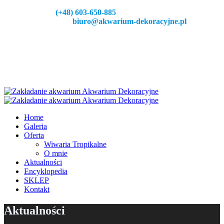
Zadzeoń:
(+48) 603-650-885
Napisz do nas:
biuro@akwarium-dekoracyjne.pl
Home
Galeria
Oferta
Wiwaria Tropikalne
O mnie
Aktualności
Encyklopedia
SKLEP
Kontakt
Aktualności