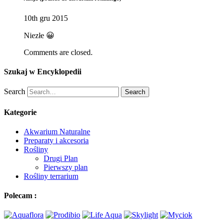
10th gru 2015
Niezłe 😀
Comments are closed.
Szukaj w Encyklopedii
Search
Search
Kategorie
Akwarium Naturalne
Preparaty i akcesoria
Rośliny
Drugi Plan
Pierwszy plan
Rośliny terrarium
Polecam :