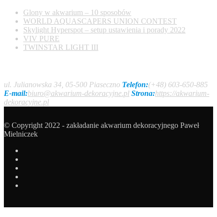
Glony w akwarium – 10 sposobów
WORLD AQUASCAPERS UNION CONTEST
Skylight Hyperspot – setup ustawienia i porady 2022
VIV PURE
TWINSTAR LIGHT III
Kontakt
ul. Julianowska 34, 05-500 Piaseczno
Telefon:
(+48) 603-650-885
E-mail:
biuro@akwarium-dekoracyjne.pl
Strona:
https://akwarium-
dekoracyjne.pl
© Copyright 2022 - zakładanie akwarium dekoracyjnego Paweł
Mielniczek