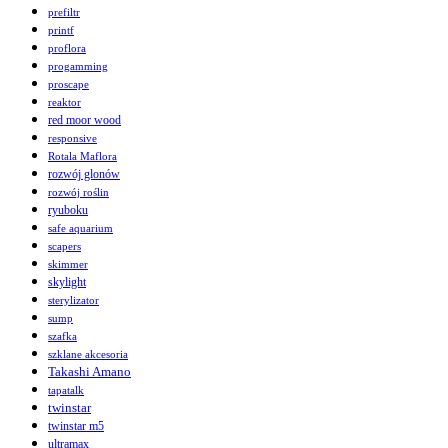
prefiltr
printf
proflora
progamming
proscape
reaktor
red moor wood
responsive
Rotala Maflora
rozwój glonów
rozwój roślin
ryuboku
safe aquarium
scapers
skimmer
skylight
sterylizator
sump
szafka
szklane akcesoria
Takashi Amano
tapatalk
twinstar
twinstar m5
ultramax