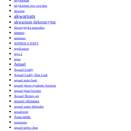
afrykarium
afrykarium zoo wrocław
akwaria
akwarium
akwarium dekoracyjne
akwarystyka naturalna
amano
ammano
ANIMALS DAYS
application
aqct-2
aqua
Aquael
Aquael Leddy
Aquael Leddy Slim Link
aquael maxi kani
aquael photo synthetic bacteria
aquael plant booster
Aquael Shrimp set
aquael ultramax
aquael water defender
aquaforest
Aqua medic
aquarium
aquarl turbo clear