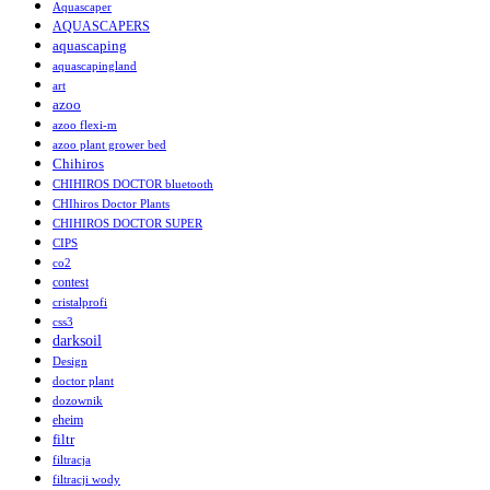
Aquascaper
AQUASCAPERS
aquascaping
aquascapingland
art
azoo
azoo flexi-m
azoo plant grower bed
Chihiros
CHIHIROS DOCTOR bluetooth
CHIhiros Doctor Plants
CHIHIROS DOCTOR SUPER
CIPS
co2
contest
cristalprofi
css3
darksoil
Design
doctor plant
dozownik
eheim
filtr
filtracja
filtracji wody