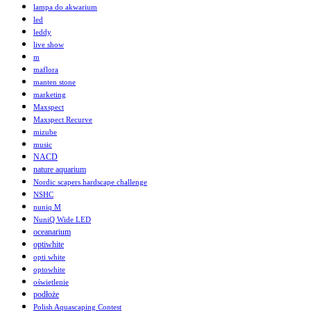
lampa do akwarium
led
leddy
live show
m
maflora
manten stone
marketing
Maxspect
Maxspect Recurve
mizube
music
NACD
nature aquarium
Nordic scapers hardscape challenge
NSHC
nuniq M
NuniQ Wide LED
oceanarium
optiwhite
opti white
optowhite
oświetlenie
podłoże
Polish Aquascaping Contest