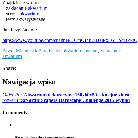
Znajdziecie w nim
– zakł
ada
nie
akwarium
– serwis
akwarium
– testy akwarystyczne
link bezpośredni :
https://www.youtube.com/channel/UCmOIhlf7HUIPxDYTScDPPtQ
Paweł Mielniczek
Porady
ada
,
akwarium
,
amano
,
zakładanie
akwarium
Share:
Nawigacja wpisu
Older Post
Akwarium dekoracyjne 160x60x50 – kolejne video
Newer Post
Nordic Scapers Hardscape Challenge 2015 wyniki
1 comments
Alicja (podłoże do akwarium roślinnego)