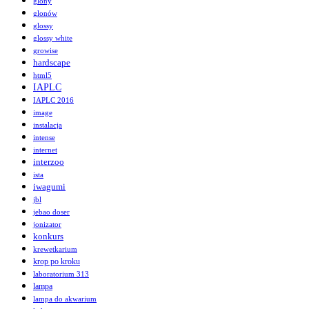
glony
glonów
glossy
glossy white
growise
hardscape
html5
IAPLC
IAPLC 2016
image
instalacja
intense
internet
interzoo
ista
iwagumi
jbl
jebao doser
jonizator
konkurs
krewetkarium
krop po kroku
laboratorium 313
lampa
lampa do akwarium