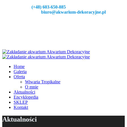
Zadzeoń:
(+48) 603-650-885
Napisz do nas:
biuro@akwarium-dekoracyjne.pl
Home
Galeria
Oferta
Wiwaria Tropikalne
O mnie
Aktualności
Encyklopedia
SKLEP
Kontakt
Aktualności