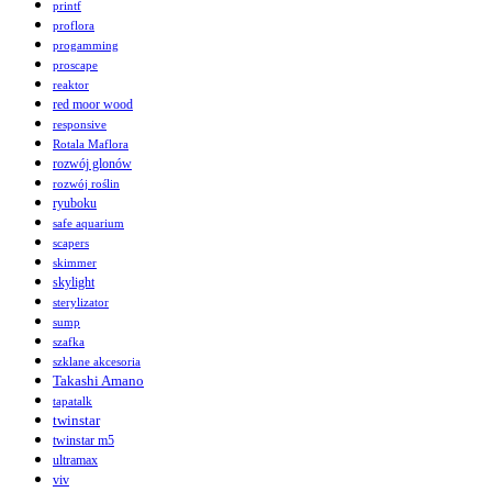
printf
proflora
progamming
proscape
reaktor
red moor wood
responsive
Rotala Maflora
rozwój glonów
rozwój roślin
ryuboku
safe aquarium
scapers
skimmer
skylight
sterylizator
sump
szafka
szklane akcesoria
Takashi Amano
tapatalk
twinstar
twinstar m5
ultramax
viv