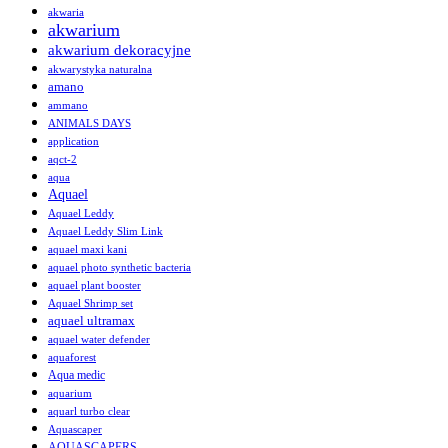
akwaria
akwarium
akwarium dekoracyjne
akwarystyka naturalna
amano
ammano
ANIMALS DAYS
application
aqct-2
aqua
Aquael
Aquael Leddy
Aquael Leddy Slim Link
aquael maxi kani
aquael photo synthetic bacteria
aquael plant booster
Aquael Shrimp set
aquael ultramax
aquael water defender
aquaforest
Aqua medic
aquarium
aquarl turbo clear
Aquascaper
AQUASCAPERS