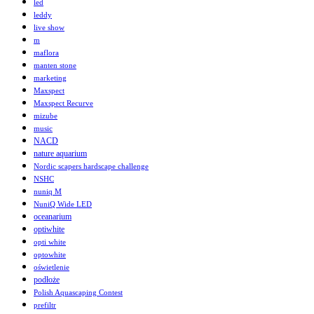
led
leddy
live show
m
maflora
manten stone
marketing
Maxspect
Maxspect Recurve
mizube
music
NACD
nature aquarium
Nordic scapers hardscape challenge
NSHC
nuniq M
NuniQ Wide LED
oceanarium
optiwhite
opti white
optowhite
oświetlenie
podłoże
Polish Aquascaping Contest
prefiltr