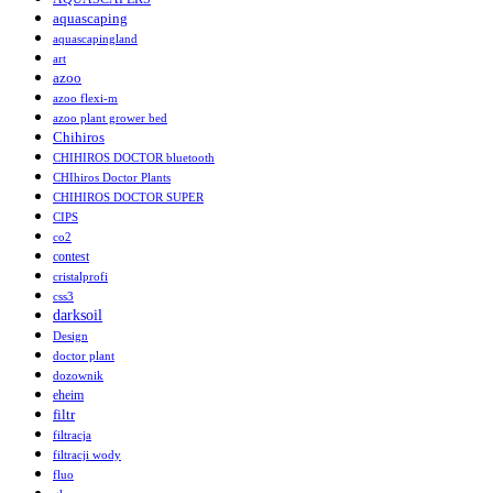
aquascaping
aquascapingland
art
azoo
azoo flexi-m
azoo plant grower bed
Chihiros
CHIHIROS DOCTOR bluetooth
CHIhiros Doctor Plants
CHIHIROS DOCTOR SUPER
CIPS
co2
contest
cristalprofi
css3
darksoil
Design
doctor plant
dozownik
eheim
filtr
filtracja
filtracji wody
fluo