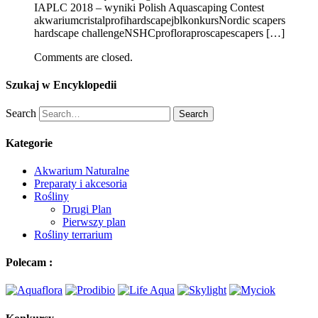
IAPLC 2018 – wyniki Polish Aquascaping Contest
akwariumcristalprofihardscapejblkonkursNordic scapers
hardscape challengeNSHCprofloraproscapescapers […]
Comments are closed.
Szukaj w Encyklopedii
Search
Search
Kategorie
Akwarium Naturalne
Preparaty i akcesoria
Rośliny
Drugi Plan
Pierwszy plan
Rośliny terrarium
Polecam :