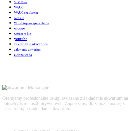
VIV Pure
WAUC
WAUC regulamin
website
World Aquascapers Union
wrocław
wzrost roślin
youtube
zakładanie akwarium
zalewanie akwarium
zielona woda
Oferujemy profesjonalne usługi związane z zakładanie akwarium na
potrzeby firm i osób prywatnych. Zapraszamy do zapoznania się z
naszą ofertą na zakładanie akwarium.
AKTUALNOŚCI