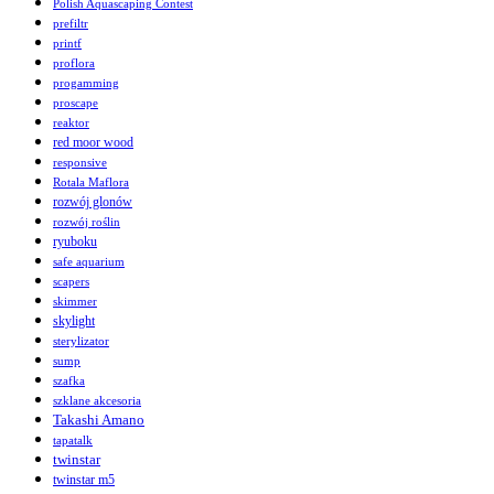
Polish Aquascaping Contest
prefiltr
printf
proflora
progamming
proscape
reaktor
red moor wood
responsive
Rotala Maflora
rozwój glonów
rozwój roślin
ryuboku
safe aquarium
scapers
skimmer
skylight
sterylizator
sump
szafka
szklane akcesoria
Takashi Amano
tapatalk
twinstar
twinstar m5