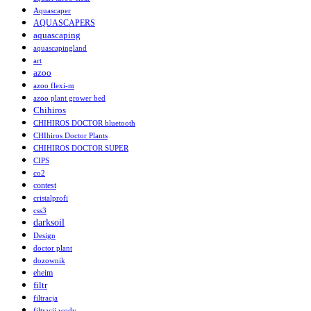
Aquascaper
AQUASCAPERS
aquascaping
aquascapingland
art
azoo
azoo flexi-m
azoo plant grower bed
Chihiros
CHIHIROS DOCTOR bluetooth
CHIhiros Doctor Plants
CHIHIROS DOCTOR SUPER
CIPS
co2
contest
cristalprofi
css3
darksoil
Design
doctor plant
dozownik
eheim
filtr
filtracja
filtracji wody