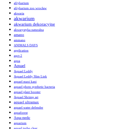
afrykarium
afrykarium zoo wrocław
akwaria
akwarium
akwarium dekoracyjne
akwarystyka naturalna
amano
ammano
ANIMALS DAYS
application
aqct-2
aqua
Aquael
Aquael Leddy
Aquael Leddy Slim Link
aquael maxi kani
aquael photo synthetic bacteria
aquael plant booster
Aquael Shrimp set
aquael ultramax
aquael water defender
aquaforest
Aqua medic
aquarium
aquarl turbo clear