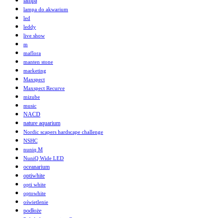
lampa
lampa do akwarium
led
leddy
live show
m
maflora
manten stone
marketing
Maxspect
Maxspect Recurve
mizube
music
NACD
nature aquarium
Nordic scapers hardscape challenge
NSHC
nuniq M
NuniQ Wide LED
oceanarium
optiwhite
opti white
optowhite
oświetlenie
podłoże