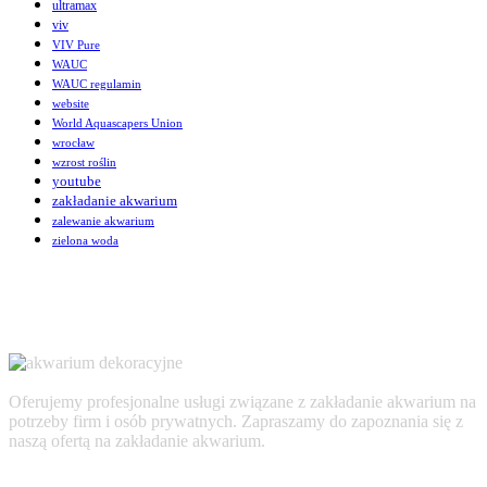
ultramax
viv
VIV Pure
WAUC
WAUC regulamin
website
World Aquascapers Union
wrocław
wzrost roślin
youtube
zakładanie akwarium
zalewanie akwarium
zielona woda
Oferujemy profesjonalne usługi związane z zakładanie akwarium na
potrzeby firm i osób prywatnych. Zapraszamy do zapoznania się z
naszą ofertą na zakładanie akwarium.
AKTUALNOŚCI