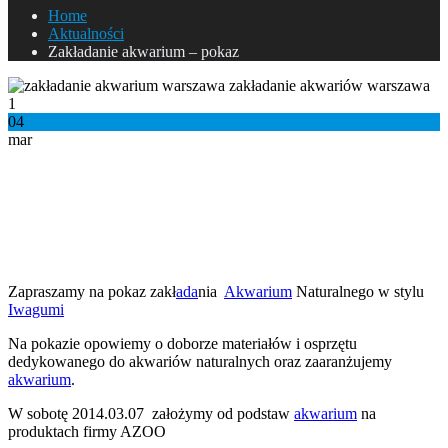
Home
Aktualności
Zakładanie akwarium – pokaz
04
mar
Zakładanie akwarium – pokaz
Zakładanie akwarium w Aquarius
Zapraszamy na pokaz zakł
ada
nia
Akwarium
Naturalnego w stylu
Iwagumi
Na pokazie opowiemy o doborze materiałów i osprzętu
dedykowanego do akwariów naturalnych oraz zaaranżujemy
akwarium
.
W sobotę 2014.03.07 założymy od podstaw
akwarium
na
produktach firmy AZOO