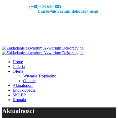
Zadzeoń:
(+48) 603-650-885
Napisz do nas:
biuro@akwarium-dekoracyjne.pl
Home
Galeria
Oferta
Wiwaria Tropikalne
O mnie
Aktualności
Encyklopedia
SKLEP
Kontakt
Aktualności