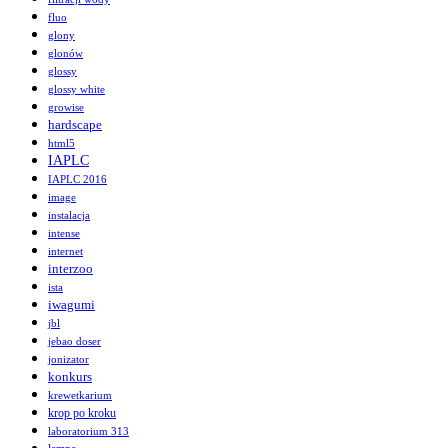
fluo
glony
glonów
glossy
glossy white
growise
hardscape
html5
IAPLC
IAPLC 2016
image
instalacja
intense
internet
interzoo
ista
iwagumi
jbl
jebao doser
jonizator
konkurs
krewetkarium
krop po kroku
laboratorium 313