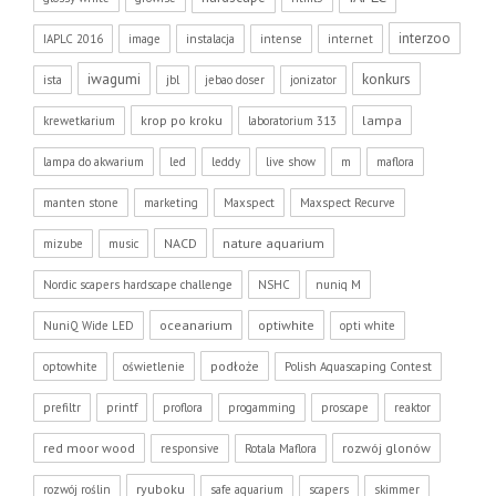
interzoo
IAPLC 2016
image
instalacja
intense
internet
iwagumi
konkurs
ista
jbl
jebao doser
jonizator
krop po kroku
lampa
krewetkarium
laboratorium 313
lampa do akwarium
led
leddy
live show
m
maflora
manten stone
marketing
Maxspect
Maxspect Recurve
NACD
nature aquarium
mizube
music
Nordic scapers hardscape challenge
NSHC
nuniq M
oceanarium
optiwhite
NuniQ Wide LED
opti white
podłoże
optowhite
oświetlenie
Polish Aquascaping Contest
prefiltr
printf
proflora
progamming
proscape
reaktor
red moor wood
rozwój glonów
responsive
Rotala Maflora
ryuboku
rozwój roślin
safe aquarium
scapers
skimmer