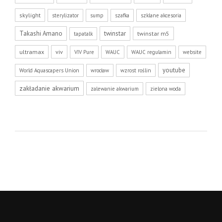
skylight
sterylizator
sump
szafka
szklane akcesoria
Takashi Amano
twinstar
twinstar m5
tapatalk
ultramax
viv
VIV Pure
WAUC
WAUC regulamin
website
youtube
World Aquascapers Union
wrocław
wzrost roślin
zakładanie akwarium
zalewanie akwarium
zielona woda