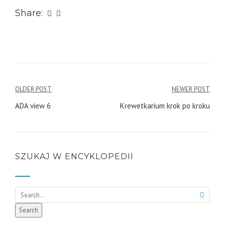
Share:
Nawigacja
OLDER POST
NEWER POST
wpisu
ADA view 6
Krewetkarium krok po kroku
SZUKAJ W ENCYKLOPEDII
Search
Search