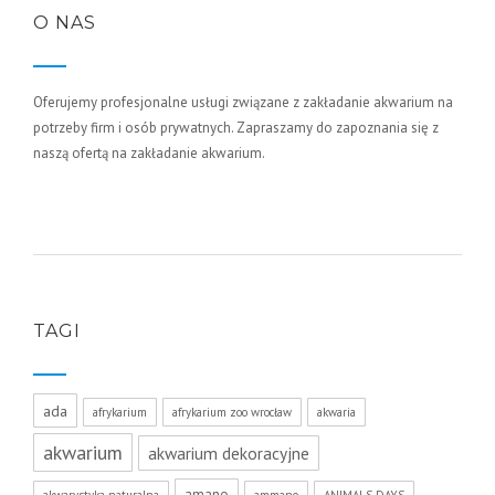
O NAS
Oferujemy profesjonalne usługi związane z zakładanie akwarium na
potrzeby firm i osób prywatnych. Zapraszamy do zapoznania się z
naszą ofertą na zakładanie akwarium.
TAGI
ada
afrykarium
afrykarium zoo wrocław
akwaria
akwarium
akwarium dekoracyjne
amano
akwarystyka naturalna
ammano
ANIMALS DAYS