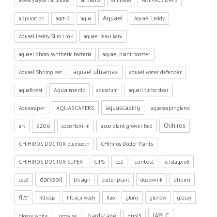
Aquael
application
aqct-2
aqua
Aquael Leddy
Aquael Leddy Slim Link
aquael maxi kani
aquael photo synthetic bacteria
aquael plant booster
aquael ultramax
Aquael Shrimp set
aquael water defender
Aqua medic
aquaforest
aquarium
aquarl turbo clear
aquascaping
AQUASCAPERS
Aquascaper
aquascapingland
azoo
Chihiros
art
azoo flexi-m
azoo plant grower bed
CHIHIROS DOCTOR bluetooth
CHIhiros Doctor Plants
contest
CHIHIROS DOCTOR SUPER
CIPS
co2
cristalprofi
darksoil
eheim
css3
Design
doctor plant
dozownik
filtr
filtracja
filtracji wody
fluo
glony
glonów
glossy
IAPLC
hardscape
glossy white
growise
html5