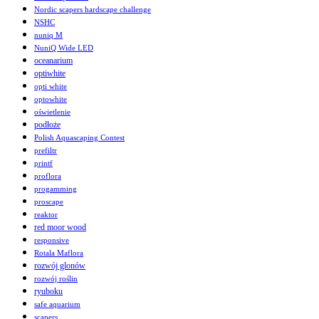
Nordic scapers hardscape challenge
NSHC
nuniq M
NuniQ Wide LED
oceanarium
optiwhite
opti white
optowhite
oświetlenie
podłoże
Polish Aquascaping Contest
prefiltr
printf
proflora
progamming
proscape
reaktor
red moor wood
responsive
Rotala Maflora
rozwój glonów
rozwój roślin
ryuboku
safe aquarium
scapers