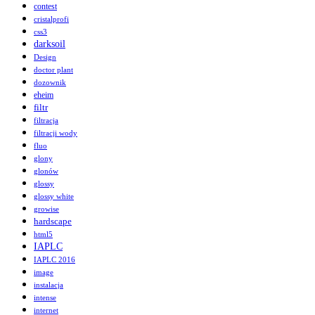
contest
cristalprofi
css3
darksoil
Design
doctor plant
dozownik
eheim
filtr
filtracja
filtracji wody
fluo
glony
glonów
glossy
glossy white
growise
hardscape
html5
IAPLC
IAPLC 2016
image
instalacja
intense
internet