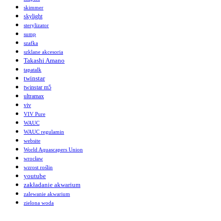
skimmer
skylight
sterylizator
sump
szafka
szklane akcesoria
Takashi Amano
tapatalk
twinstar
twinstar m5
ultramax
viv
VIV Pure
WAUC
WAUC regulamin
website
World Aquascapers Union
wrocław
wzrost roślin
youtube
zakładanie akwarium
zalewanie akwarium
zielona woda