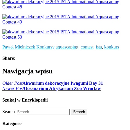
Paweł Mielniczek
Konkursy
aquascaping
,
contest
,
ista
,
konkurs
Share:
Nawigacja wpisu
Older Post
Akwarium dekoracyjne Iwagumi Day 31
Newer Post
Oceanarium Afrykarium Zoo Wrocław
Szukaj w Encyklopedii
Search
Search
Kategorie