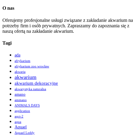
O nas
Oferujemy profesjonalne usługi związane z zakładanie akwarium na
potrzeby firm i osób prywatnych. Zapraszamy do zapoznania się z
naszą ofertą na zakładanie akwarium.
Tagi
ada
afrykarium
afrykarium zoo wrocław
akwaria
akwarium
akwarium dekoracyjne
akwarystyka naturalna
amano
ammano
ANIMALS DAYS
application
aqct-2
aqua
Aquael
Aquael Leddy