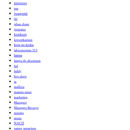
interzoo
ista
iwagumi
jbl
jebao doser
jonizator
konkurs
krewetkarium
krop po kroku
laboratorium 313
lampa
lampa do akwarium
led
leddy
live show
m
maflora
manten stone
marketing
Maxspect
Maxspect Recurve
mizube
music
NACD
nature aquarium