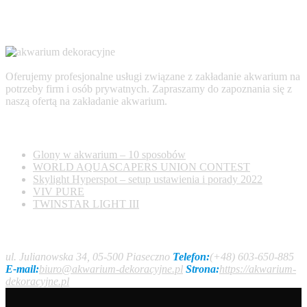
Oferujemy profesjonalne usługi związane z zakładanie akwarium na
potrzeby firm i osób prywatnych. Zapraszamy do zapoznania się z
naszą ofertą na zakładanie akwarium.
AKTUALNOŚCI
Glony w akwarium – 10 sposobów
WORLD AQUASCAPERS UNION CONTEST
Skylight Hyperspot – setup ustawienia i porady 2022
VIV PURE
TWINSTAR LIGHT III
Kontakt
ul. Julianowska 34, 05-500 Piaseczno
Telefon:
(+48) 603-650-885
E-mail:
biuro@akwarium-dekoracyjne.pl
Strona:
https://akwarium-
dekoracyjne.pl