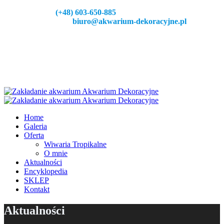
Zadzeoń:
(+48) 603-650-885
Napisz do nas:
biuro@akwarium-dekoracyjne.pl
Home
Galeria
Oferta
Wiwaria Tropikalne
O mnie
Aktualności
Encyklopedia
SKLEP
Kontakt
Aktualności