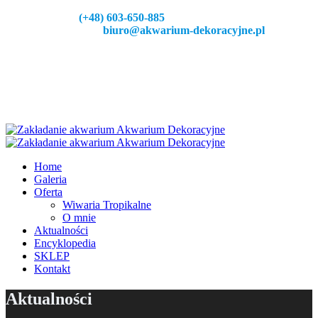
Zadzeoń:
(+48) 603-650-885
Napisz do nas:
biuro@akwarium-dekoracyjne.pl
Home
Galeria
Oferta
Wiwaria Tropikalne
O mnie
Aktualności
Encyklopedia
SKLEP
Kontakt
Aktualności