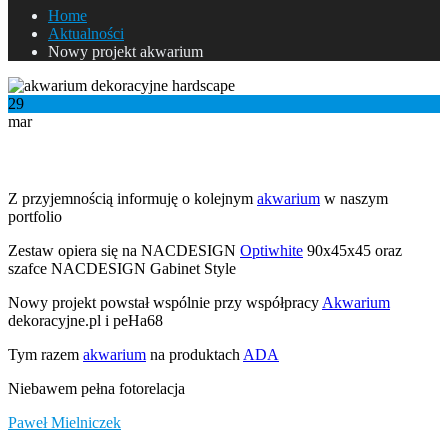
Home
Aktualności
Nowy projekt akwarium
29
mar
Nowy projekt akwarium
Z przyjemnością informuję o kolejnym
akwarium
w naszym
portfolio
Zestaw opiera się na NACDESIGN
Optiwhite
90x45x45 oraz
szafce NACDESIGN Gabinet Style
Nowy projekt powstał wspólnie przy współpracy
Akwarium
dekoracyjne.pl i peHa68
Tym razem
akwarium
na produktach
ADA
Niebawem pełna fotorelacja
Paweł Mielniczek