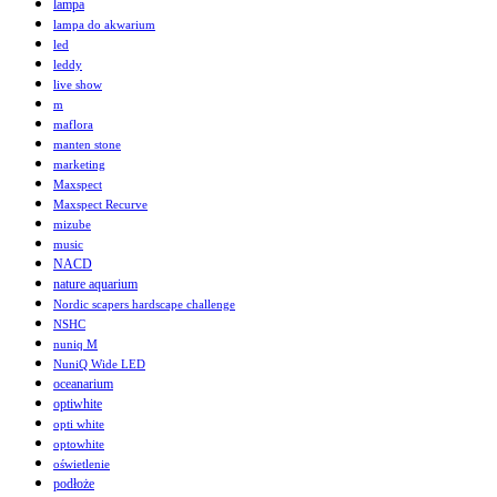
lampa
lampa do akwarium
led
leddy
live show
m
maflora
manten stone
marketing
Maxspect
Maxspect Recurve
mizube
music
NACD
nature aquarium
Nordic scapers hardscape challenge
NSHC
nuniq M
NuniQ Wide LED
oceanarium
optiwhite
opti white
optowhite
oświetlenie
podłoże