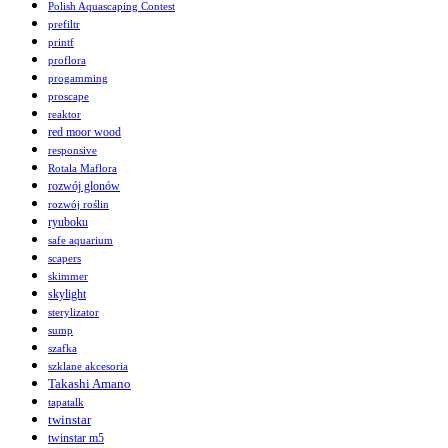
Polish Aquascaping Contest
prefiltr
printf
proflora
progamming
proscape
reaktor
red moor wood
responsive
Rotala Maflora
rozwój glonów
rozwój roślin
ryuboku
safe aquarium
scapers
skimmer
skylight
sterylizator
sump
szafka
szklane akcesoria
Takashi Amano
tapatalk
twinstar
twinstar m5