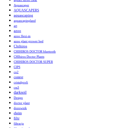
aquarl turbo clear
Aquascaper
AQUASCAPERS
aquascaping
aquascapingland
art
azoo
azoo flexi-m
azoo plant grower bed
Chihiros
CHIHIROS DOCTOR bluetooth
CHIhiros Doctor Plants
CHIHIROS DOCTOR SUPER
CIPS
co2
contest
cristalprofi
css3
darksoil
Design
doctor plant
dozownik
eheim
filtr
filtracja