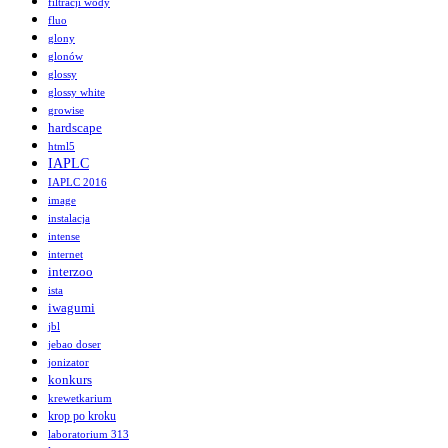
filtracji wody
fluo
glony
glonów
glossy
glossy white
growise
hardscape
html5
IAPLC
IAPLC 2016
image
instalacja
intense
internet
interzoo
ista
iwagumi
jbl
jebao doser
jonizator
konkurs
krewetkarium
krop po kroku
laboratorium 313