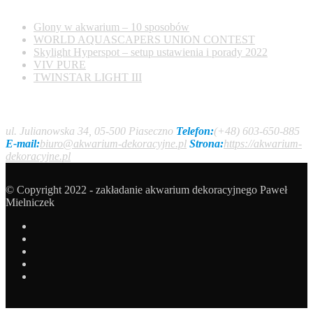
Glony w akwarium – 10 sposobów
WORLD AQUASCAPERS UNION CONTEST
Skylight Hyperspot – setup ustawienia i porady 2022
VIV PURE
TWINSTAR LIGHT III
Kontakt
ul. Julianowska 34, 05-500 Piaseczno
Telefon:
(+48) 603-650-885
E-mail:
biuro@akwarium-dekoracyjne.pl
Strona:
https://akwarium-
dekoracyjne.pl
© Copyright 2022 - zakładanie akwarium dekoracyjnego Paweł
Mielniczek