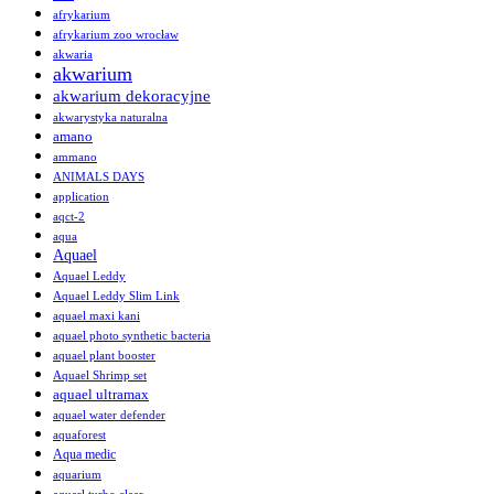
afrykarium
afrykarium zoo wrocław
akwaria
akwarium
akwarium dekoracyjne
akwarystyka naturalna
amano
ammano
ANIMALS DAYS
application
aqct-2
aqua
Aquael
Aquael Leddy
Aquael Leddy Slim Link
aquael maxi kani
aquael photo synthetic bacteria
aquael plant booster
Aquael Shrimp set
aquael ultramax
aquael water defender
aquaforest
Aqua medic
aquarium