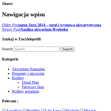
Share:
Nawigacja wpisu
Older Post
aqua Jura 2014 – targi i wystawa akwarystyczna
Newer Post
Analiza akwarium Ryuboku
Szukaj w Encyklopedii
Search
Search
Kategorie
Akwarium Naturalne
Preparaty i akcesoria
Rośliny
Drugi Plan
Pierwszy plan
Rośliny terrarium
Polecam :