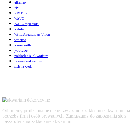
ultramax
viv
VIV Pure
WAUC
WAUC regulamin
website
World Aquascapers Union
wrocław
wzrost roślin
youtube
zakładanie akwarium
zalewanie akwarium
zielona woda
Oferujemy profesjonalne usługi związane z zakładanie akwarium na
potrzeby firm i osób prywatnych. Zapraszamy do zapoznania się z
naszą ofertą na zakładanie akwarium.
AKTUALNOŚCI