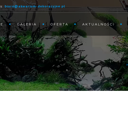
as:
biuro@akwarium-dekoracyjne.pl
ME
GALERIA
OFERTA
AKTUALNOŚCI